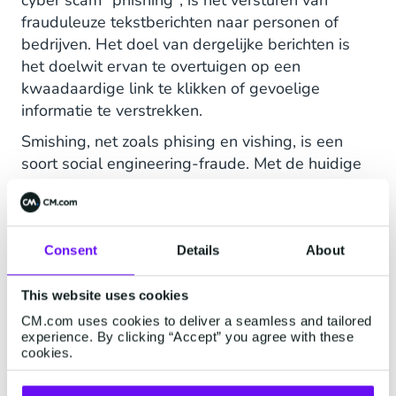
cyber scam "phishing", is het versturen van
frauduleuze tekstberichten naar personen of
bedrijven. Het doel van dergelijke berichten is
het doelwit ervan te overtuigen op een
kwaadaardige link te klikken of gevoelige
informatie te verstrekken.
Smishing, net zoals phising en vishing, is een
soort social engineering-fraude. Met de huidige
populariteit van mobiele communicatie wordt het
voor fraudeurs steeds aantrekkelijker om hier
misbruik van te maken. Smishing scams maken
vaak gebruik van echte gebeurtenissen, om de
Consent
Details
About
ontvangers te overtuigen van de legitimiteit van
een frauduleus bericht. De Covid-pandemie
This website uses cookies
heeft bijvoorbeeld geleid tot een aanzienlijke
CM.com uses cookies to deliver a seamless and tailored
experience. By clicking “Accept” you agree with these
toename van het aantal smishing-gevallen.
cookies.