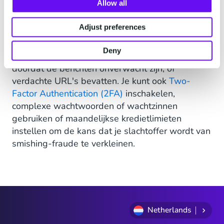
Allow all
Voorkom smishing
Adjust preferences
Gelukkig zijn er manieren om te voorkomen dat je
het volgende slachtoffer wordt van een smishing
Deny
scam. Smishing-aanvallen herken je meestal
doordat de berichten onverwacht zijn, of
verdachte URL's bevatten. Je kunt ook
Two-
Factor Authentication (2FA)
inschakelen,
complexe wachtwoorden of wachtzinnen
gebruiken of maandelijkse kredietlimieten
instellen om de kans dat je slachtoffer wordt van
smishing-fraude te verkleinen.
Netherlands