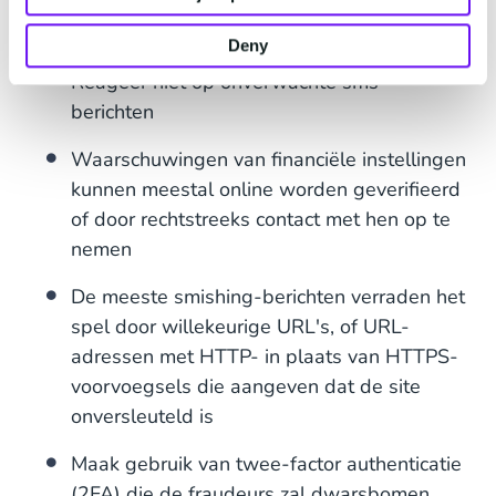
Er zijn een aantal algemene regels die we
allemaal in acht moeten nemen:
Deny
Reageer niet op onverwachte sms-
berichten
Waarschuwingen van financiële instellingen
kunnen meestal online worden geverifieerd
of door rechtstreeks contact met hen op te
nemen
De meeste smishing-berichten verraden het
spel door willekeurige URL's, of URL-
adressen met HTTP- in plaats van HTTPS-
voorvoegsels die aangeven dat de site
onversleuteld is
Maak gebruik van twee-factor authenticatie
(2FA) die de fraudeurs zal dwarsbomen,