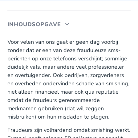
INHOUDSOPGAVE
Phishing, Vishing of Smishing
Voor velen van ons gaat er geen dag voorbij
zonder dat er een van deze frauduleuze sms-
Wat zijn de meest voorkomende voorbeelden van
berichten op onze telefoons verschijnt; sommige
smishing?
duidelijk vals, maar andere veel professioneler
Hoe kun je smishing voorkomen
en overtuigender. Ook bedrijven, zorgverleners
en overheden ondervinden schade van smishing,
niet alleen financieel maar ook qua reputatie
omdat de fraudeurs gerenommeerde
merknamen gebruiken (dat wil zeggen
misbruiken) om hun misdaden te plegen.
Fraudeurs zijn volhardend omdat smishing werkt.