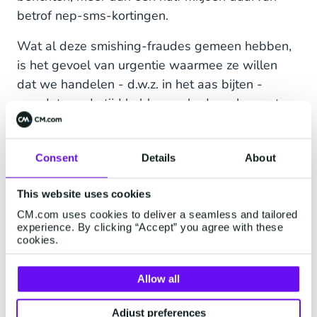
betrof nep-sms-kortingen.
Wat al deze smishing-fraudes gemeen hebben,
is het gevoel van urgentie waarmee ze willen
dat we handelen - d.w.z. in het aas bijten -
voordat we de tijd hebben gehad ze als nep te
herkennen. Dit is het eerste teken dat je het
sms-bericht moet negeren en verwijderen. Maar
Consent
Details
About
er zijn nog andere manieren om te voorkomen
dat je slachtoffer wordt van een smishing-
This website uses cookies
aanval.
CM.com uses cookies to deliver a seamless and tailored
experience. By clicking “Accept” you agree with these
cookies.
Hoe kun je smishing
Allow all
voorkomen
Adjust preferences