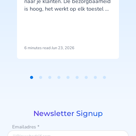
naar je klanten. De bezorgbaarheid
D
is hoog, het werkt op elk toestel en
je klanten kennen het kanaal. SMS
i
doet wat het moet doen. Maar hier
zit precies het probleem: SMS doet,
het praat niet terug.
6 minutes read
·
Jun 23, 2026
5
v
Item
1
of
9
Newsletter Signup
Emailadres
*