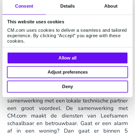
Consent
Details
About
This website uses cookies
We handelen momenteel via CM.com
CM.com uses cookies to deliver a seamless and tailored
meer dan 300 meldingen per dag
experience. By clicking “Accept” you agree with these
cookies.
(115.000 per jaar) af, waardoor
duizenden senioren dagelijks geholpen
worden veiliger thuis te wonen.
Allow all
Adjust preferences
Deny
Om dit te realiseren is een actieve
samenwerking met een lokale technische partner
een groot voordeel. De samenwerking met
CM.com maakt de diensten van Leefsamen
schaalbaar en betrouwbaar. Gaat er een alarm
af in een woning? Dan gaat er binnen 5