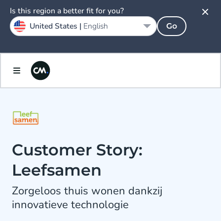
Is this region a better fit for you?
United States |
English
Go
Customer Story:
Leefsamen
Zorgeloos thuis wonen dankzij
innovatieve technologie