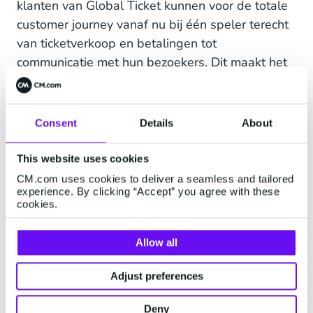
klanten van Global Ticket kunnen voor de totale
customer journey vanaf nu bij één speler terecht
van ticketverkoop en betalingen tot
communicatie met hun bezoekers. Dit maakt het
voor onze klanten eenvoudiger en voor
bezoekers nog leuker, waardoor deze ook vaker
terugkomen.”
Consent
Details
About
Robin Blekemolen, CEO Global Ticket:
“Wij
This website uses cookies
delen de internationale groeiambitie van
CM.com uses cookies to deliver a seamless and tailored
CM.com. Door de overname is Global Ticket in
experience. By clicking “Accept” you agree with these
staat om versneld door te ontwikkelen en een
cookies.
groei te realiseren samen met onze huidige en
toekomstige klanten. Er is steeds minder
Allow all
subsidie beschikbaar voor culturele instellingen,
Adjust preferences
waardoor het voor musea van belang is om
cultureel te ondernemen. Voor onze klanten zien
Deny