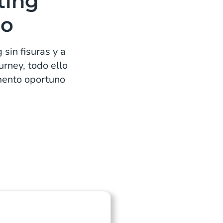
ting
po
sin fisuras y a
urney, todo ello
omento oportuno