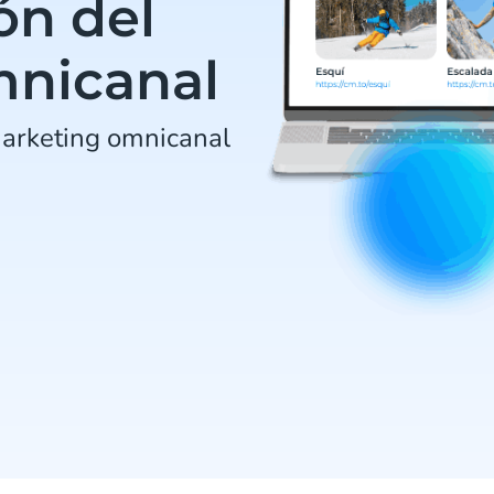
ón del
mnicanal
arketing omnicanal