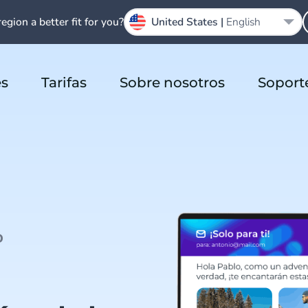
region a better fit for you?
United States |
English
es
Tarifas
Sobre nosotros
Soport
D