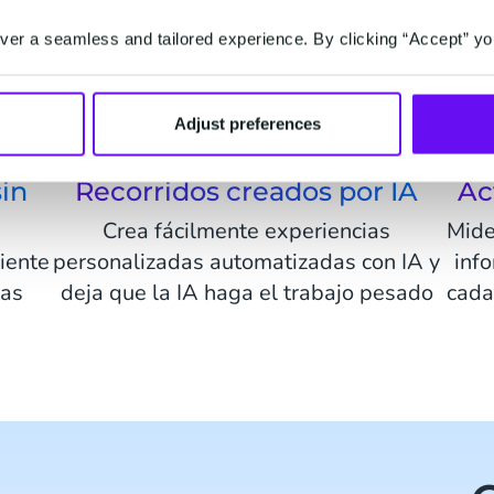
er a seamless and tailored experience. By clicking “Accept” yo
Adjust preferences
sin
Recorridos creados por IA
Ac
Crea fácilmente experiencias
Mide
liente
personalizadas automatizadas con IA y
inf
tas
deja que la IA haga el trabajo pesado
cada
.