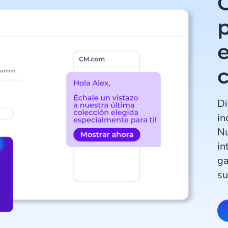
C
e
Di
in
Nu
in
ga
su