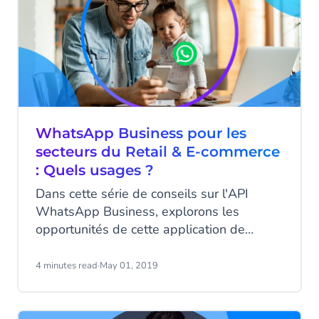
WhatsApp Business pour les
secteurs du Retail & E-commerce
: Quels usages ?
Dans cette série de conseils sur l'API
WhatsApp Business, explorons les
opportunités de cette application de
messagerie pour les secteurs du Retail &
E-commerce. Comment les retailers
4 minutes read
·
May 01, 2019
peuvent-ils tirer parti de la solution
WhatsApp Business pour optimiser
l'expérience client?