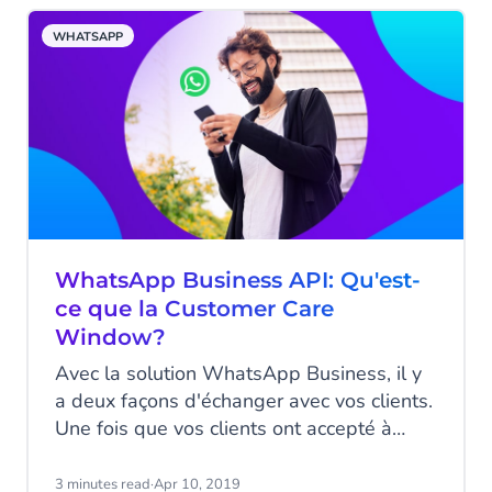
Dans cet article, nous vous partageons
WHATSAPP
quelques astuces pour générer de
l’audience sur WhatsApp et optimiser
l'expérience client.
WhatsApp Business API: Qu'est-
ce que la Customer Care
Window?
Avec la solution WhatsApp Business, il y
a deux façons d'échanger avec vos clients.
Une fois que vos clients ont accepté à
recevoir des messages de votre business,
vous pouvez initier une conversation en
3 minutes read
·
Apr 10, 2019