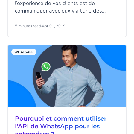
l’expérience de vos clients est de
communiquer avec eux via l’une des
messageries les plus populaires :
WhatsApp. Il existe plusieurs manières de
5 minutes read
·
Apr 01, 2019
communiquer avec vos clients grâce à la
solution WhatsApp Business.
WHATSAPP
Pourquoi et comment utiliser
l’API de WhatsApp pour les