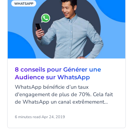
WHATSAPP
8 conseils pour Générer une
Audience sur WhatsApp
WhatsApp bénéficie d’un taux
d'engagement de plus de 70%. Cela fait
de WhatsApp un canal extrêmement
précieux pour nouer des relations avec vos
clients. Mais comment vous assurer que
6 minutes read
·
Apr 24, 2019
les consommateurs savent que vous êtes
disponible sur ce canal de messagerie ?