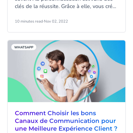
clés de la réussite. Grâce à elle, vous créez
une relation de confiance avec vos clients,
leur envoyez des messages pertinents et
10 minutes read
·
Nov 02, 2022
favorisez la fidélisation. Mais beaucoup
ignorent encore jusqu’où cette
personnalisation peut aller pour être
WHATSAPP
encore plus efficace.
Comment Choisir les bons
Canaux de Communication pour
une Meilleure Expérience Client ?