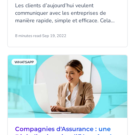
Les clients d’aujourd’hui veulent
communiquer avec les entreprises de
manière rapide, simple et efficace. Cela
signifie que vous devez être disponible
dès que vos clients ont besoin de vous, et
8 minutes read
·
Sep 19, 2022
sur leurs canaux favoris. Votre présence
sur les bons canaux impacte directement
la qualité de l’expérience client. Mais face
WHATSAPP
à tant de canaux de messaging, comment
choisir ?
Compagnies d'Assurance : une