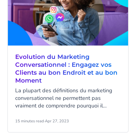
Evolution du Marketing
Conversationnel : Engagez vos
Clients au bon Endroit et au bon
Moment
La plupart des définitions du marketing
conversationnel ne permettent pas
vraiment de comprendre pourquoi il
suscite autant d’intérêt. « Engager les
clients grâce au dialogue », « interagir avec
15 minutes read
·
Apr 27, 2023
les personnes en temps réel », «