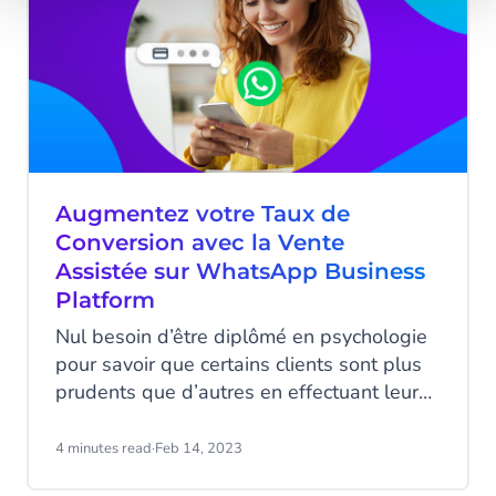
forme de marketing jusqu’à la fin des
soldes. En tant que e-commerce, vous
devez à tout prix éviter que cela ne se
produise. La solution ? Diversifier votre
stratégie marketing en fonction des
besoins et des attentes de vos clients.
Augmentez votre Taux de
Conversion avec la Vente
Assistée sur WhatsApp Business
Platform
Nul besoin d’être diplômé en psychologie
pour savoir que certains clients sont plus
prudents que d’autres en effectuant leurs
achats. En faisant des achats en ligne, tout
le monde s’est déjà retrouvé, à un moment
4 minutes read
·
Feb 14, 2023
ou à un autre, devant le bouton «