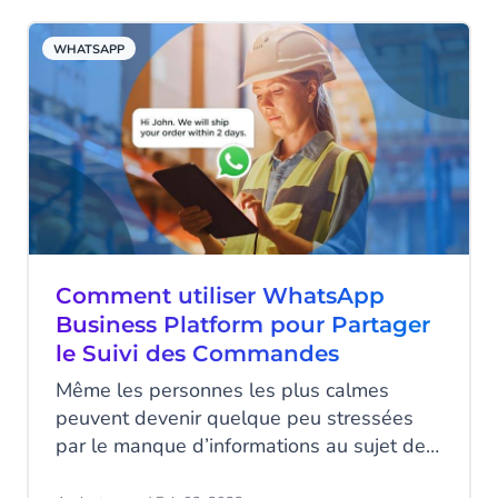
Confirmer le paiement » et a entendu une
petite voix au fond de son esprit lui
WHATSAPP
assurer qu’il était sur le point de
commettre une erreur. Parfois, nous
ignorons nos doutes et finissions par
acheter le produit. Dans de nombreux
autres cas, nous abandonnons le panier
pour acheter un produit similaire ailleurs.
Comment utiliser WhatsApp
Business Platform pour Partager
le Suivi des Commandes
Même les personnes les plus calmes
peuvent devenir quelque peu stressées
par le manque d’informations au sujet de
leur commande. Nous sommes tous