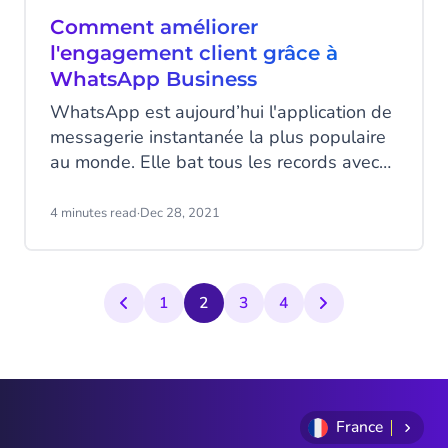
Comment améliorer
l'engagement client grâce à
WhatsApp Business
WhatsApp est aujourd’hui l'application de
messagerie instantanée la plus populaire
au monde. Elle bat tous les records avec
plus de 2 milliards d'utilisateurs actifs
répartis dans 180 pays et 65 milliards de
4 minutes read
·
Dec 28, 2021
messages envoyés quotidiennement dans
plus de 60 langues. Il n'est donc pas
surprenant que Facebook (devenu Meta)
1
2
3
4
ait développé une version professionnelle
de la plateforme en créant WhatsApp
Business.
France