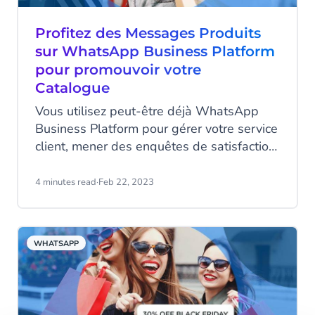
Profitez des Messages Produits
sur WhatsApp Business Platform
pour promouvoir votre
Catalogue
Vous utilisez peut-être déjà WhatsApp
Business Platform pour gérer votre service
client, mener des enquêtes de satisfaction
ou envoyer des campagnes marketing.
Mais de nombreuses personnes ignorent
4 minutes read
·
Feb 22, 2023
encore les nombreuses possibilités
offertes par les messages produits sur
WhatsApp : un moyen très innovant et
WHATSAPP
efficace de booster votre potentiel de
vente sur l’un des canaux de messagerie
en ligne les plus populaires au monde.