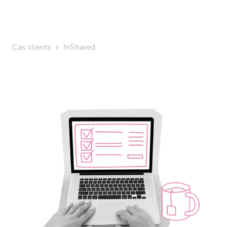
Cas clients
InShared