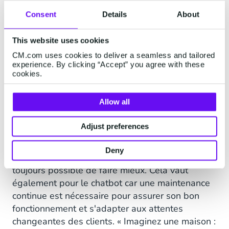
clients et employés avec les
meilleures réponses
Consent
Details
About
possibles.
This website uses cookies
CM.com uses cookies to deliver a seamless and tailored
experience. By clicking “Accept” you agree with these
cookies.
Allow all
Simplifier en permanence
Adjust preferences
Selon Marco Ganzevles, un service client sert
avant tout à « simplifier la vie des clients et des
Deny
équipes » et à ne pas perdre de vue qu'il est
toujours possible de faire mieux. Cela vaut
également pour le chatbot car une maintenance
continue est nécessaire pour assurer son bon
fonctionnement et s'adapter aux attentes
changeantes des clients. « Imaginez une maison :