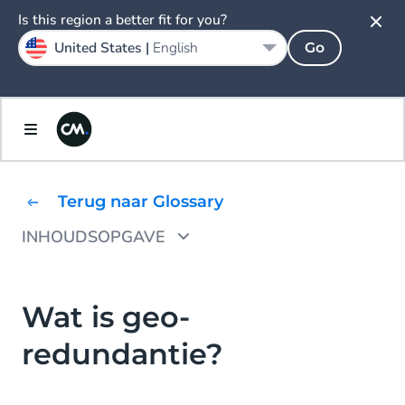
Is this region a better fit for you?
United States |
English
Go
Terug naar Glossary
INHOUDSOPGAVE
Wat zijn de voordelen van geo-redundantie?
Dynamische data
Wat is geo-
redundantie?
Load sharing
Cybercriminaliteit bestrijden