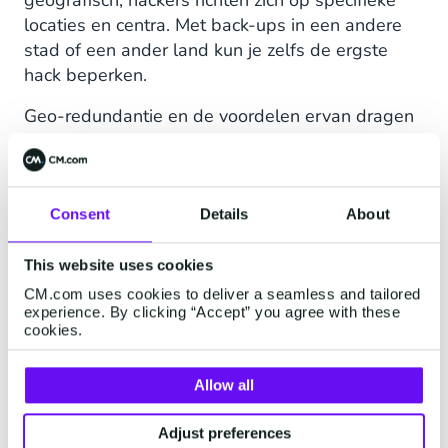
geografisch, hackers richten zich op specifieke
locaties en centra. Met back-ups in een andere
stad of een ander land kun je zelfs de ergste
hack beperken.
Geo-redundantie en de voordelen ervan dragen
ook bij aan de betrouwbaarheid van jouw bedrijf.
Het houdt medewerkers productief, klanten
tevreden en de bedrijfsvoering in
overeenstemming met de privacywetgeving. Zo
Consent
Details
About
beschermt je jouw bedrijfsinformatie, de winst en
jouw reputatie.
This website uses cookies
CM.com uses cookies to deliver a seamless and tailored
experience. By clicking “Accept” you agree with these
cookies.
Wat zijn geo-redundantie
strategieën?
Allow all
Actief-Passief: Eenvoudig maar
Adjust preferences