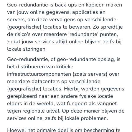
Geo-redundantie is back-ups en kopieën maken
Wat zijn geo-redundantie strategieën?
van jouw online gegevens, applicaties en
servers, om deze vervolgens op verschillende
Actief-Passief: Eenvoudig maar beperkt
(geografische) locaties te bewaren. Zo spreidt je
Gedeeltelijk actief: Waarde in
de risico's over meerdere 'redundante' punten,
compromissen
zodat jouw services altijd online blijven, zelfs bij
lokale storingen.
Actief-Actief: Volledig uitgerust met een
Geo-redundantie, of geo-redundante opslag, is
sterke business case
het distribueren van kritieke
infrastructuurcomponenten (zoals servers) over
meerdere datacenters op verschillende
(geografische) locaties. Hierbij worden gegevens
gerepliceerd naar een andere fysieke locatie
elders in de wereld, wat fungeert als vangnet
tegen regionale uitval. Op deze manier blijven de
services online, zelfs bij lokale problemen.
Hoewel het primaire doel is om bescherming te