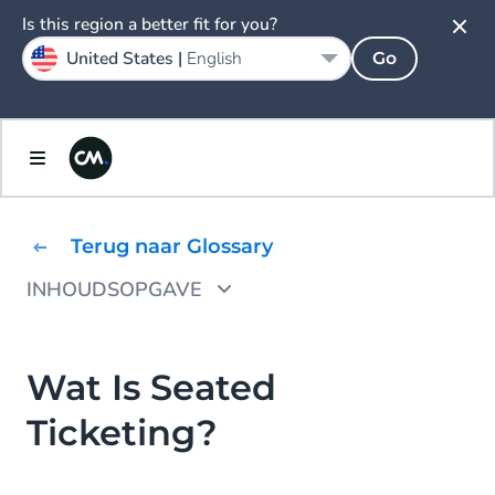
Is this region a better fit for you?
United States |
English
Go
Terug naar Glossary
INHOUDSOPGAVE
Seated Ticketing vs. General Ticketing
Wat zijn de voordelen van Seated Ticketing?
Wat Is Seated
Ticketing?
Waarom kiezen voor CM.com’s Seated
Ticketing Software?