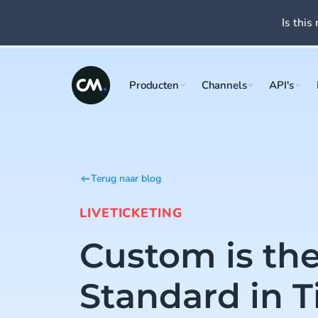
Is this 
Producten
Channels
API's
Terug naar blog
LIVE
TICKETING
Custom is th
Standard in T