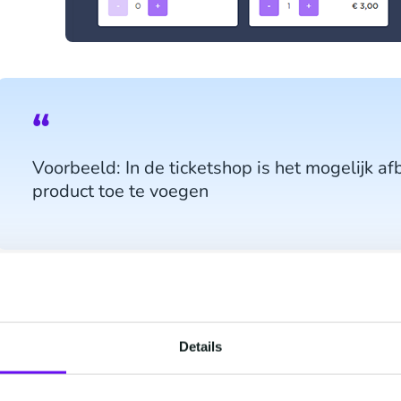
Voorbeeld: In de ticketshop is het mogelijk af
product toe te voegen
Wat zijn de voordelen?
Zorgen voor consistente branding:
branding is
Details
evenement van andere evenementen te onders
namelijk uit waar jouw evenement voor staat e