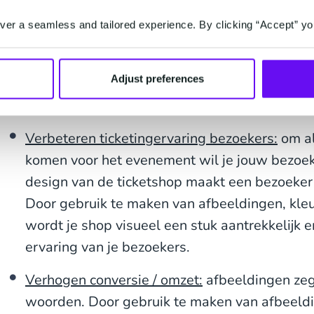
juiste publiek aanspreekt. Om te groeien in d
er a seamless and tailored experience. By clicking “Accept” yo
is het wel belangrijk consistent te zijn in je b
afbeeldingen kan toevoegen per ticket kan je 
Adjust preferences
branding naar voren komt. Dit draagt bij aan 
evenement.
Verbeteren ticketingervaring bezoekers:
om al
komen voor het evenement wil je jouw bezoek
design van de ticketshop maakt een bezoeker n
Door gebruik te maken van afbeeldingen, kleu
wordt je shop visueel een stuk aantrekkelijk e
ervaring van je bezoekers.
Verhogen conversie / omzet:
afbeeldingen ze
woorden. Door gebruik te maken van afbeeld