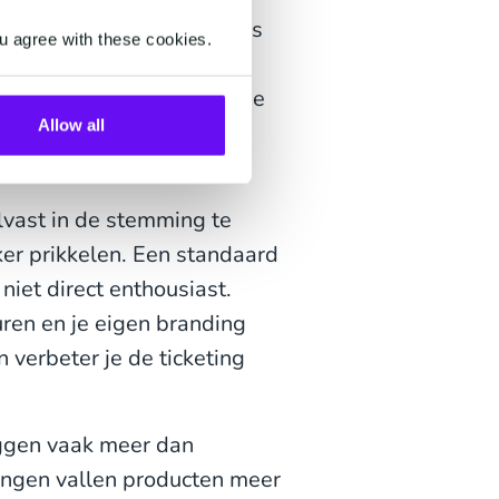
e hoofden van je bezoekers
u agree with these cookies.
randing. Doordat je
ervoor zorgen dat overal je
Allow all
de herkenbaarheid van je
vast in de stemming te
er prikkelen. Een standaard
iet direct enthousiast.
ren en je eigen branding
n verbeter je de ticketing
ggen vaak meer dan
ingen vallen producten meer