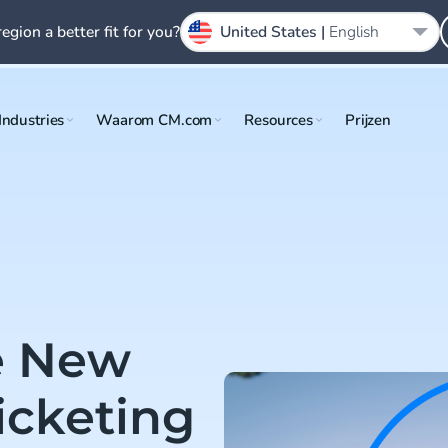
region a better fit for you?
United States |
English
Industries
Waarom CM.com
Resources
Prijzen
e New
icketing