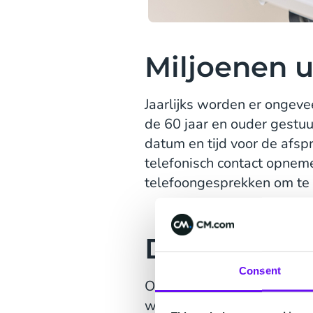
Miljoenen u
Jaarlijks worden er ongeve
de 60 jaar en ouder gestu
datum en tijd voor de afsp
telefonisch contact opneme
telefoongesprekken om te
Dat kan een
Consent
Om het afsprakenproces ef
werken
CM.com
en
TP
nau