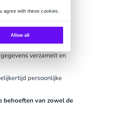
u agree with these cookies.
n eenvoudig keuzemenu
Allow all
erker van het callcenter.
e gegevens verzamelt en
lijkertijd persoonlijke
 de behoeften van zowel de