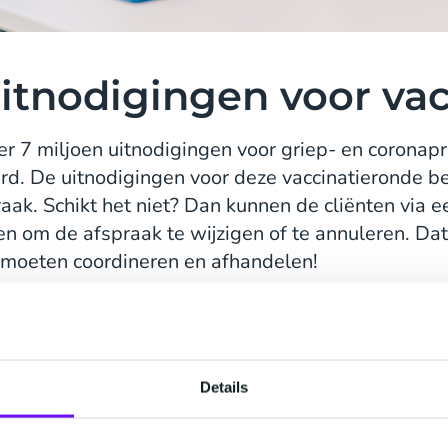
itnodigingen voor vac
er 7 miljoen uitnodigingen voor griep- en corona
urd. De uitnodigingen voor deze vaccinatieronde b
raak. Schikt het niet? Dan kunnen de cliënten vi
n om de afspraak te wijzigen of te annuleren. Dat 
 moeten coordineren en afhandelen!
voudiger én efficiënt
Details
ficiënter en gebruiksvriendelijker te maken voor 
w samen. Centraal staat de implementatie van h