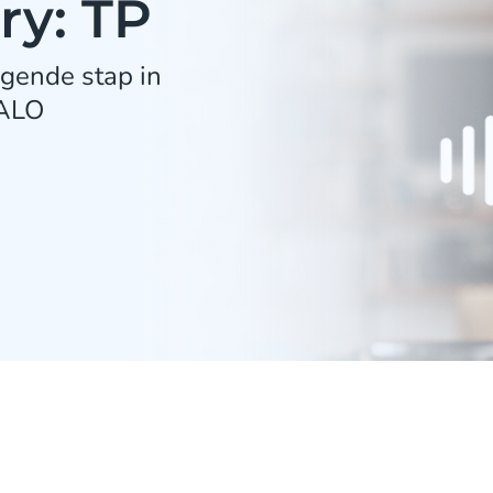
ry: TP
lgende stap in
HALO