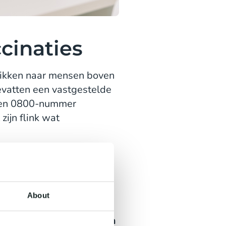
cinaties
prikken naar mensen boven
evatten een vastgestelde
a een 0800-nummer
zijn flink wat
er
About
deze gezondheidspartner,
et
CM.com Voice Platform