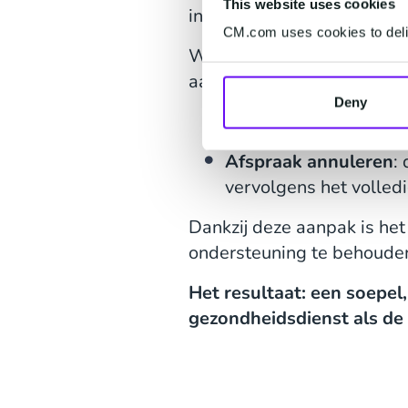
This website uses cookies
in combinatie met de Agen
CM.com uses cookies to deliv
Wanneer cliënten het 0800
aangeboden:
Deny
Afspraak wijzigen
: d
Afspraak annuleren
:
vervolgens het volled
Dankzij deze aanpak is het
ondersteuning te behouden
Het resultaat: een soepel,
gezondheidsdienst als de 