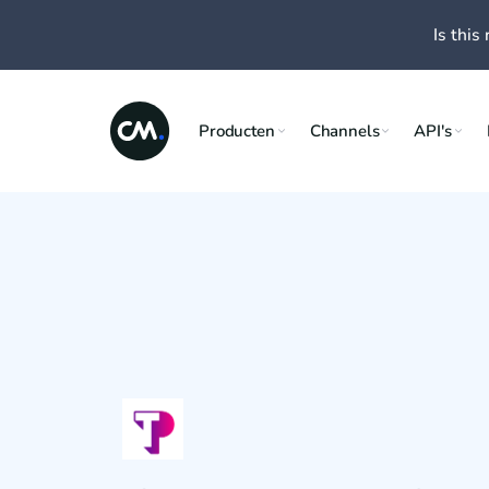
Is this 
Producten
Channels
API's