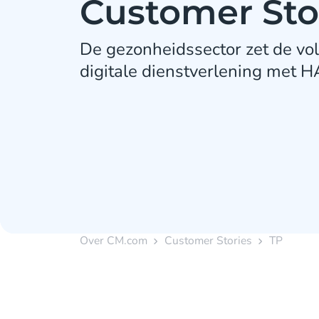
Customer Sto
De gezonheidssector zet de vo
digitale dienstverlening met 
Over CM.com
Customer Stories
TP