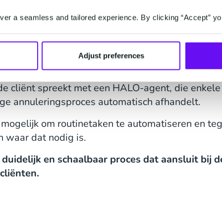
tic AI oplossing
HALO.
er a seamless and tailored experience. By clicking “Accept” yo
-nummer in de uitnodiging bellen, krijgen zij ee
Adjust preferences
e cliënt wordt direct doorverbonden met een medew
 de cliënt spreekt met een HALO-agent, die enkel
ige annuleringsproces automatisch afhandelt.
 mogelijk om routinetaken te automatiseren en tege
 waar dat nodig is.
 duidelijk en schaalbaar proces dat aansluit bij
cliënten.