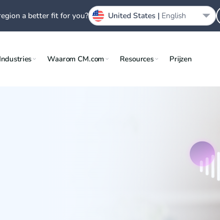
region a better fit for you?
United States |
English
Industries
Waarom CM.com
Resources
Prijzen