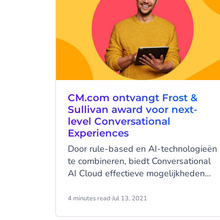
CM.com ontvangt Frost &
Sullivan award voor next-
level Conversational
Experiences
Door rule-based en AI-technologieën
te combineren, biedt Conversational
AI Cloud effectieve mogelijkheden
die zowel de gebruikers- als
werknemerservaring verrijken.
4 minutes read
·
Jul 13, 2021