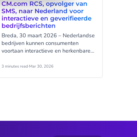
CM.com RCS, opvolger van
datap
SMS, naar Nederland voor
conte
interactieve en geverifieerde
Breda, 
bedrijfsberichten
Human 
Breda, 30 maart 2026 – Nederlandse
lanceer
bedrijven kunnen consumenten
nieuw d
voortaan interactieve en herkenbare
helpt h
berichten sturen via de standaard
AI meer
berichtenapp op hun telefoon. Nu
meer kl
3 minutes read
·
Mar 30, 2026
4 minutes
Rich Communication Services (RCS)
geperso
landelijk beschikbaar is, maakt
Het pl
CM.com het voor organisaties
tijdens
mogelijk om deze opvolger van SMS
met elk
in te zetten voor klantcommunicatie.
nieuwst
vooral 
de mens