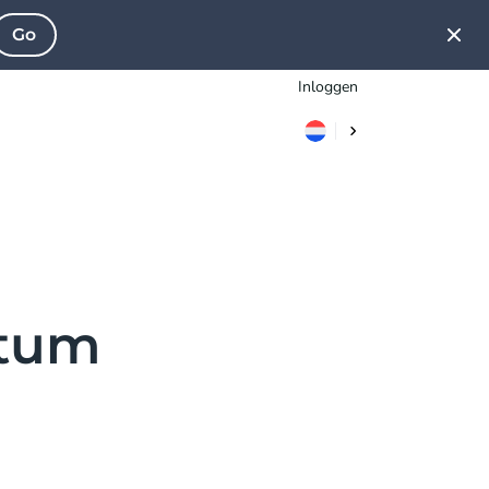
Go
Inloggen
utum