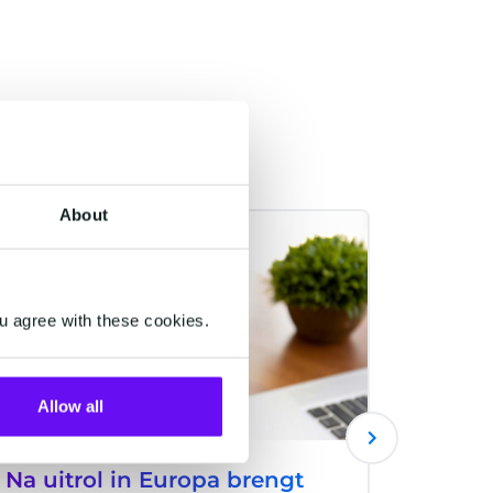
About
RCS
AI
u agree with these cookies.
Allow all
Na uitrol in Europa brengt
CM.co