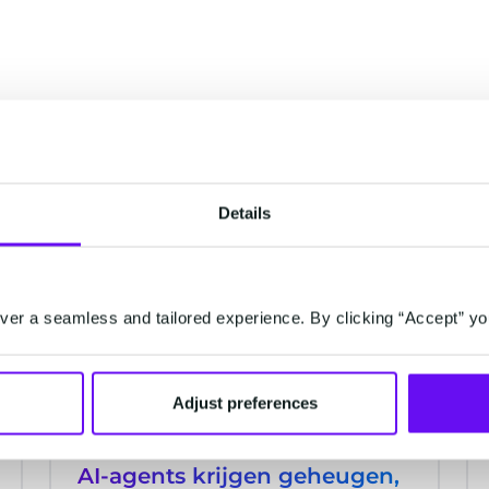
n
Details
AI
er a seamless and tailored experience. By clicking “Accept” yo
Adjust preferences
AI-agents krijgen geheugen,