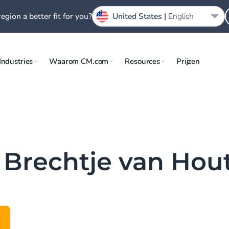
region a better fit for you?
United States |
English
Industries
Waarom CM.com
Resources
Prijzen
n Brechtje van Ho