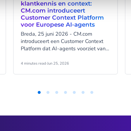
klantkennis en context:
CM.com introduceert
Customer Context Platform
voor Europese AI-agents
Breda, 25 juni 2026 - CM.com
introduceert een Customer Context
Platform dat AI-agents voorziet van
klantdata, geheugen, kennis en
realtime context. Het platform helpt
4 minutes read
·
Jun 25, 2026
organisaties om AI niet alleen te
laten reageren op vragen, maar ook
klanten beter te begrijpen, eerdere
interacties te onthouden en
klantrelaties verder op te bouwen.