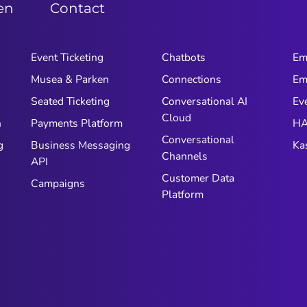
zen
Contact
Event Ticketing
Chatbots
Em
Musea & Parken
Connections
Em
n
Seated Ticketing
Conversational AI
Ev
Cloud
n
Payments Platform
HA
Conversational
g
Business Messaging
Ka
Channels
API
Customer Data
Campaigns
Platform