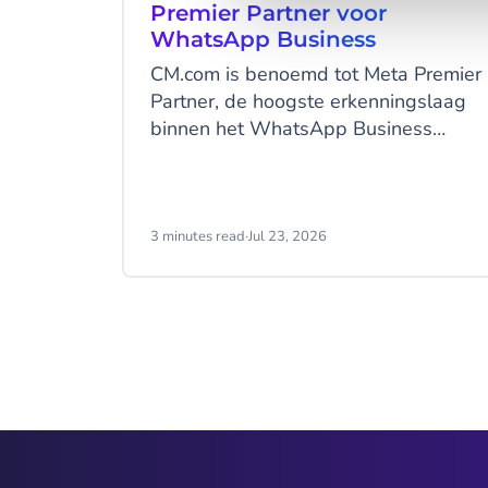
Premier Partner voor
WhatsApp Business
CM.com is benoemd tot Meta Premier
Partner, de hoogste erkenningslaag
binnen het WhatsApp Business
Solution Partner-programma. CM.com
is daarmee de eerste partner in
Nederland die deze status ontvangt
en behoort wereldwijd tot een
3 minutes read
·
Jul 23, 2026
selecte groep technologiepartners op
dit hoogste partnerniveau.
Item
2
of
9