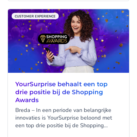
bezoekerssupport bij elkaar te brengen en
zo een leidende rol te nemen binnen de
CUSTOMER EXPERIENCE
poppodia wereld.
YourSurprise behaalt een top
drie positie bij de Shopping
Awards
Breda – In een periode van belangrijke
innovaties is YourSurprise beloond met
een top drie positie bij de Shopping
Award voor hun Generatieve AI case.