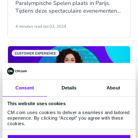
Paralympische Spelen plaats in Parijs.
Tijdens deze spectaculaire evenementen
zal NOC*NSF, met de TeamNL Huizen,
een ontmoetingsplaats creëren voor oranje
4 minutes read
·
Jan 03, 2024
fans om samen te genieten van
wedstrijden en huldigingen. CM.com en
NOC*NSF hebben een meerjarige deal
CUSTOMER EXPERIENCE
gesloten om dit initiatief optimaal te
ondersteunen, waarbij CM.com helpt bij
het creëren van een ultieme fanbeleving
voor, tijdens én na het evenement door
middel van ticketing, een event-app en
Consent
Details
About
mobiele communicatie.
This website uses cookies
CM.com uses cookies to deliver a seamless and tailored
experience. By clicking “Accept” you agree with these
CM.com viert lancering van
cookies.
Generatieve AI Engine:
revolutionaire