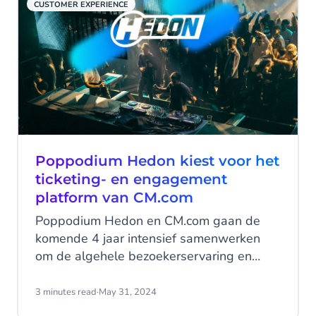
CUSTOMER EXPERIENCE
Poppodium Hedon kiest voor het
ticketing- en engagement
platform van CM.com
Poppodium Hedon en CM.com gaan de
komende 4 jaar intensief samenwerken
om de algehele bezoekerservaring en
interne processen naar een nog hoger
niveau te tillen. Hedon krijgt hierbij alle
3 minutes read
·
May 31, 2024
tools om ticketverkoop, marketing &