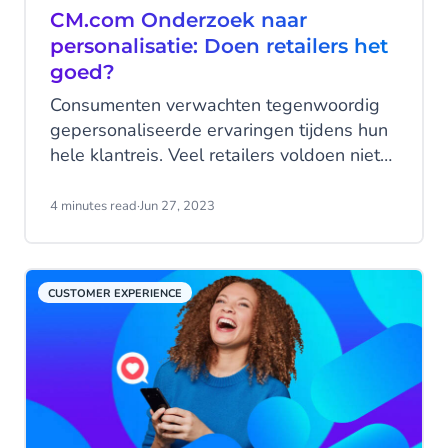
CM.com Onderzoek naar
personalisatie: Doen retailers het
goed?
Consumenten verwachten tegenwoordig
gepersonaliseerde ervaringen tijdens hun
hele klantreis. Veel retailers voldoen niet
aan deze verwachtingen, maar een recent
onderzoek uitgevoerd door CM.com werpt
4 minutes read
·
Jun 27, 2023
licht op het potentieel voor het verbeteren
van de algemene merkperceptie door de
ervaringen van consumenten te
CUSTOMER EXPERIENCE
verbeteren met
personalisatiemogelijkheden.