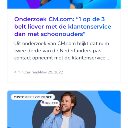
Onderzoek CM.com: “1 op de 3
belt liever met de klantenservice
dan met schoonouders”
Uit onderzoek van CM.com blijkt dat ruim
twee derde van de Nederlanders pas
contact opneemt met de klantenservice
als het niet anders kan en als ze geen
antwoord op hun vragen kunnen vinden
4 minutes read
·
Nov 29, 2022
(74%). Interessant detail: bijna een derde
van de respondenten (32%) belt liever
met de klantenservice dan met hun
CUSTOMER EXPERIENCE
schoonfamilie.