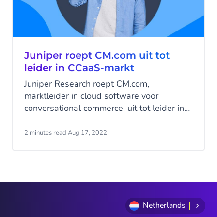
Juniper roept CM.com uit tot
leider in CCaaS-markt
Juniper Research roept CM.com,
marktleider in cloud software voor
conversational commerce, uit tot leider in
de Contact Center-as-a-Service (CCaaS)-
markt.
2 minutes read
·
Aug 17, 2022
Netherlands