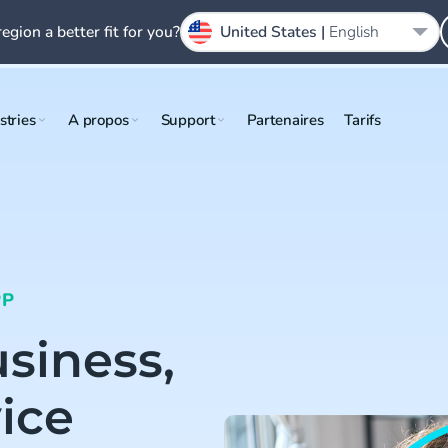
region a better fit for you?
United States |
English
stries
A propos
Support
Partenaires
Tarifs
PP
siness,
ice