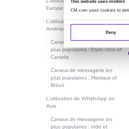
L’utilisation de WhatsApp en
This website uses cookies
Europe
CM.com uses cookies to deliv
L’utilisation de WhatsApp en
Amérique
Deny
Canaux de messagerie les
plus populaires : États-Unis et
Canada
Canaux de messagerie les
plus populaires : Mexique et
Brésil
L’utilisation de WhatsApp en
Asie
Canaux de messagerie les
plus populaires : Inde et