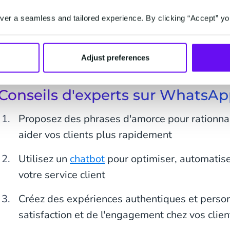
Les messages multi-produits et mono-produit
sont
interactives de WhatsApp Business. Ils vous perm
er a seamless and tailored experience. By clicking “Accept” yo
partager vos produits et services directement dans 
clients peuvent voir les produits de votre entrep
Adjust preferences
facilement, sans même avoir besoin de quitter l’in
Conseils d'experts sur WhatsAp
Proposez des phrases d'amorce pour rationnal
aider vos clients plus rapidement
Utilisez un
chatbot
pour optimiser, automatiser
votre service client
Créez des expériences authentiques et person
satisfaction et de l'engagement chez vos clien