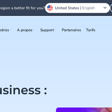
region a better fit for you?
United States |
English
stries
A propos
Support
Partenaires
Tarifs
iness :