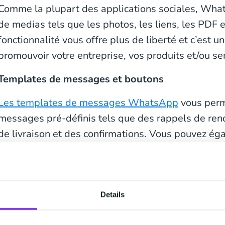
Comme la plupart des applications sociales, What
de medias tels que les photos, les liens, les PDF e
fonctionnalité vous offre plus de liberté et c’est 
promouvoir votre entreprise, vos produits et/ou se
Templates de messages et boutons
Les templates de messages WhatsApp
vous perm
messages pré-définis tels que des rappels de ren
de livraison et des confirmations. Vous pouvez ég
boutons pour éviter de réinventer la roue à chaq
réponse rapide vous permettent de rédiger des ré
peuvent sélectionner pour vous répondre sans écr
Details
Messages Produits