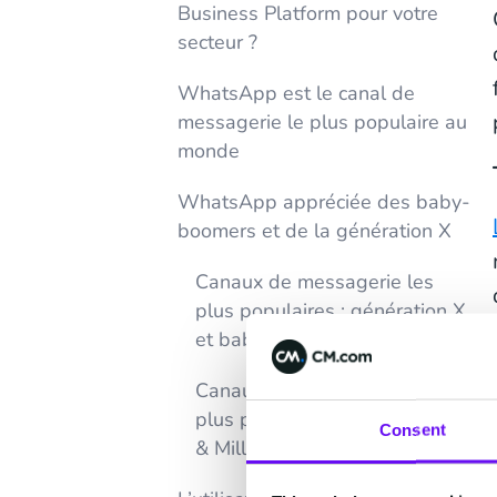
Business Platform pour votre
secteur ?
WhatsApp est le canal de
messagerie le plus populaire au
monde
WhatsApp appréciée des baby-
boomers et de la génération X
Canaux de messagerie les
plus populaires : génération X
et baby-boomers
Canaux de messagerie les
plus populaires : Génération Z
Consent
& Millenials