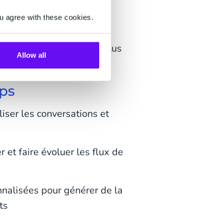
 des fonctionnalités
ettent de présenter et de
u agree with these cookies.
l'application. Ainsi, vos
rise et passer commande plus
Allow all
terface.
ps
iser les conversations et
 et faire évoluer les flux de
nalisées pour générer de la
ts