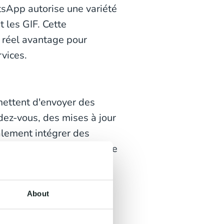
sApp autorise une variété
t les GIF. Cette
un réel avantage pour
rvices.
ettent d'envoyer des
dez-vous, des mises à jour
alement intégrer des
ue message. Les boutons de
ponses que les clients
ire de réponse complète.
About