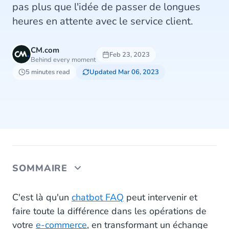
pas plus que l'idée de passer de longues
heures en attente avec le service client.
CM.com
Feb 23, 2023
Behind every moment
5 minutes read
Updated Mar 06, 2023
SOMMAIRE
Réduire la Charge de Travail et Automatiser la
C'est là qu'un
chatbot FAQ
peut intervenir et
Communication avec WhatsApp Business
faire toute la différence dans les opérations de
Platform
votre
e-commerce
, en transformant un échange