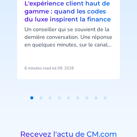
L'expérience client haut de
gamme : quand les codes
du luxe inspirent la finance
Un conseiller qui se souvient de la
dernière conversation. Une réponse
en quelques minutes, sur le canal
a
préféré du client. Un message au
bon moment, ni trop tôt ni trop
r
tard. Ce niveau d’attention, associé
6 minutes read
·
Jul 08, 2026
9
au luxe, devient pourtant un
e
standard attendu dans la banque
et l’assurance.
Item
1
of
9
Recevez l'actu de CM.com