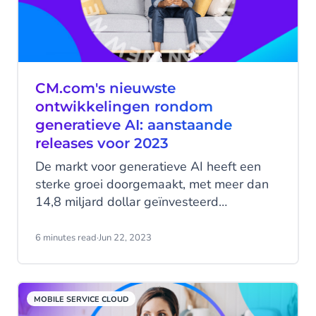
afhandelen met de Mobile Service Cloud
van CM.com.
CM.com's nieuwste
ontwikkelingen rondom
generatieve AI: aanstaande
releases voor 2023
De markt voor generatieve AI heeft een
sterke groei doorgemaakt, met meer dan
14,8 miljard dollar geïnvesteerd
durfkapitaal in startups die hun producten
bouwen op Large Language Models zoals
6 minutes read
·
Jun 22, 2023
OpenAI's ChatGPT en andere generatieve
AI-tools. De sector maakt een explosieve
groei door, wat duidelijk blijkt uit het grote
MOBILE SERVICE CLOUD
aantal domeinregistraties op dit gebied