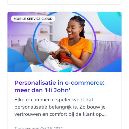
de interactie met bezoekers zien we een
verschuiving.
MOBILE SERVICE CLOUD
Personalisatie in e-commerce:
meer dan 'Hi John'
Elke e-commerce speler weet dat
personalisatie belangrijk is. Zo bouw je
vertrouwen en comfort bij de klant op,
maak je je berichten zinvol en zorg je
ervoor dat online shoppers terugkomen.
7 minutes read
·
Oct 25, 2022