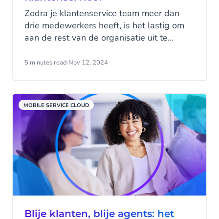
Zodra je klantenservice team meer dan
drie medewerkers heeft, is het lastig om
aan de rest van de organisatie uit te
leggen waar de klantenservice
conversaties over gaan. Het toevoegen
5 minutes read
·
Nov 12, 2024
van tags aan servicegesprekken is een
goede methode om dat probleem te
tackelen.
MOBILE SERVICE CLOUD
Blije klanten, blije agents: het