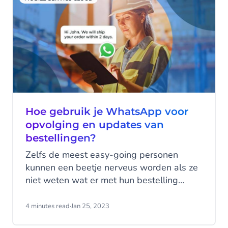
kanaal?
Hoe gebruik je WhatsApp voor
opvolging en updates van
bestellingen?
Zelfs de meest easy-going personen
kunnen een beetje nerveus worden als ze
niet weten wat er met hun bestelling
gebeurt. We hebben het allemaal al eens
meegemaakt, onze e-mails van de
4 minutes read
·
Jan 25, 2023
afgelopen maand doorkammen op zoek