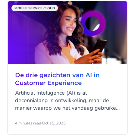
MOBILE SERVICE CLOUD
De drie gezichten van AI in
Customer Experience
Artificial Intelligence (AI) is al
decennialang in ontwikkeling, maar de
manier waarop we het vandaag gebruiken
is ingrijpend veranderd. Met de komst van
ChatGPT en andere toepassingen is AI
4 minutes read
·
Oct 15, 2025
ineens tastbaar geworden voor het brede