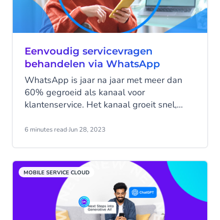
Eenvoudig servicevragen
behandelen via WhatsApp
WhatsApp is jaar na jaar met meer dan
60% gegroeid als kanaal voor
klantenservice. Het kanaal groeit snel,
maar wat zijn nou precies de voordelen
van WhatsApp Business voor
6 minutes read
·
Jun 28, 2023
klantenservice? En hoe kunnen
klantenservicemedewerkers omgaan met
de toenemende inkomende vragen via
MOBILE SERVICE CLOUD
WhatsApp? In deze blog bespreken we
waarom WhatsApp Business voordelig is
voor de klantenservice en hoe je
inkomende berichten efficiënt kunt