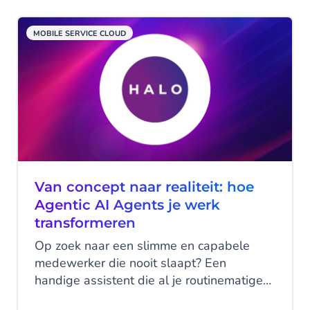
publiek. Waar het vroeger vooral werd
ingezet voor specifieke, vaak onzichtbare
MOBILE SERVICE CLOUD
toepassingen (denk aan fraudedetectie bij
banken of voorspellend onderhoud in de
industrie), helpt het nu actief bij het
ontwikkelen van content, het verbeteren
van de klantbeleving en het efficiënter
maken van processen. Binnen customer
experience zijn drie vormen van AI
relevant: generative, agentic en predictive
AI. In dit artikel zetten we ze uiteen en
Van concept naar realiteit: hoe
leggen we uit hoe je ze benut.
Agentic AI Agents je werk
transformeren
Op zoek naar een slimme en capabele
medewerker die nooit slaapt? Een
handige assistent die al je routinematige
en herhalende taken kan overnemen om je