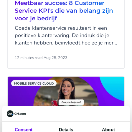
beschikken om je werk echt goed te
Meetbaar succes: 8 Customer
kunnen doen. Door die middelen samen te
Service KPI's die van belang zijn
voegen in een platform versterk je de
voor je bedrijf
krachten, en ervaar je het zogenaamde
Goede klantenservice resulteert in een
platform effect.
positieve klantervaring. De indruk die je
klanten hebben, beïnvloedt hoe ze je merk
zien. Uiteindelijk kan dit ook invloed
hebben op je bedrijfsprestaties en je
12 minutes read
·
Aug 25, 2023
omzet. Geen wonder dat je je
klantenservice wilt verbeteren. Verzamel
data en inzichten van je klanten en van je
MOBILE SERVICE CLOUD
klantenserviceteam om impact te maken.
Wat zijn de werkelijke behoeften en
voorkeuren van de klant? En hoe presteert
het team op dit moment?
Consent
Details
About