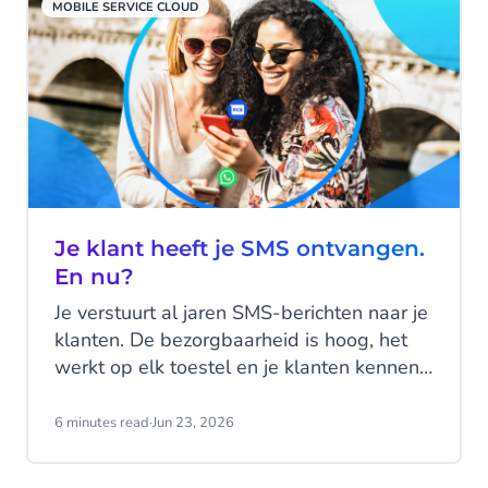
MOBILE SERVICE CLOUD
Je klant heeft je SMS ontvangen.
En nu?
Je verstuurt al jaren SMS-berichten naar je
klanten. De bezorgbaarheid is hoog, het
werkt op elk toestel en je klanten kennen
het kanaal. SMS doet wat het moet doen.
Maar hier zit precies het probleem: SMS
6 minutes read
·
Jun 23, 2026
doet, het praat niet terug.