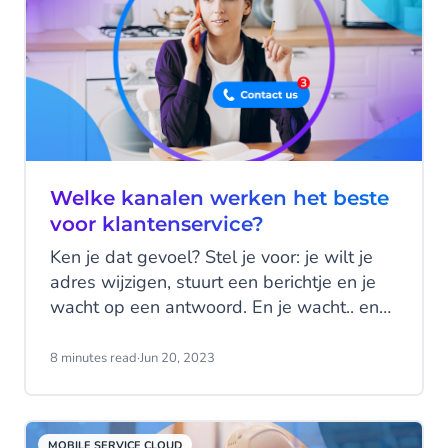
per week. Voor de meeste bedrijven is de
belangrijkste uitdaging om uit te vinden
wat hun bedrijf verder kan helpen.
Welke kanalen werken het beste
voor klantenservice?
Ken je dat gevoel? Stel je voor: je wilt je
adres wijzigen, stuurt een berichtje en je
wacht op een antwoord. En je wacht.. en
wacht nog wat langer... Irritant hè? Blijf je
wachten, of probeer je het via een ander
8 minutes read
·
Jun 20, 2023
kanaal? Ga eens na hoe dit bij jouw bedrijf
geregeld is. Kunnen je klanten jou eigenlijk
makkelijk bereiken via hun favoriete
MOBILE SERVICE CLOUD