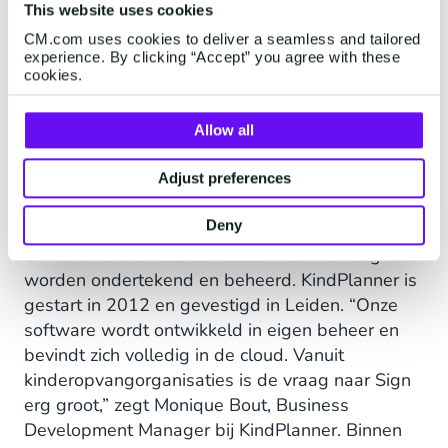
This website uses cookies
CM.com uses cookies to deliver a seamless and tailored
experience. By clicking “Accept” you agree with these
cookies.
Allow all
Contractenbeheer
kinderopvang in de cloud
Adjust preferences
Deny
Dankzij KindPlanner,
softwarepartner
van
CM.com kunnen alle contracten van Zien digitaal
worden ondertekend en beheerd. KindPlanner is
gestart in 2012 en gevestigd in Leiden. “Onze
software wordt ontwikkeld in eigen beheer en
bevindt zich volledig in de cloud. Vanuit
kinderopvangorganisaties is de vraag naar Sign
erg groot,” zegt Monique Bout, Business
Development Manager bij KindPlanner. Binnen