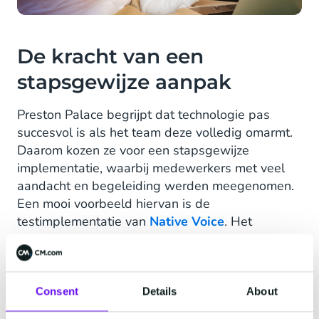
De kracht van een
stapsgewijze aanpak
Preston Palace begrijpt dat technologie pas
succesvol is als het team deze volledig omarmt.
Daarom kozen ze voor een stapsgewijze
implementatie, waarbij medewerkers met veel
aandacht en begeleiding werden meegenomen.
Een mooi voorbeeld hiervan is de
testimplementatie van
Native Voice
. Het
enthousiasme onder medewerkers was zo groot
dat ze, in plaats van het geplande uur, meteen
vroegen om het de hele dag te mogen
gebruiken. Dit enthousiasme laat zien hoe
Consent
Details
About
gebruiksvriendelijk en impactvol de tooling is.