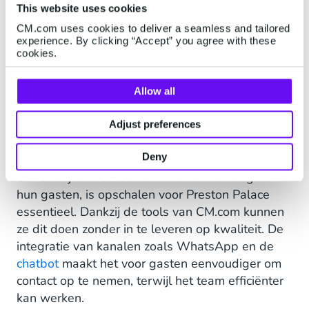
Ook na de implementatie blijft Preston Palace
This website uses cookies
investeren in training en begeleiding om de
CM.com uses cookies to deliver a seamless and tailored
experience. By clicking “Accept” you agree with these
kwaliteit te waarborgen en de tools optimaal te
cookies.
benutten.
Allow all
Waarom opschalen
Adjust preferences
essentieel is
Deny
Om te blijven voldoen aan de verwachtingen van
hun gasten, is opschalen voor Preston Palace
essentieel. Dankzij de tools van CM.com kunnen
ze dit doen zonder in te leveren op kwaliteit. De
integratie van kanalen zoals WhatsApp en de
chatbot
maakt het voor gasten eenvoudiger om
contact op te nemen, terwijl het team efficiënter
kan werken.