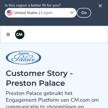
Is this region a better fit for you?
United States |
English
Go
Customer Story -
Preston Palace
Preston Palace gebruikt het
Engagement Platform van CM.com om
communicatie te stroomlijnen en