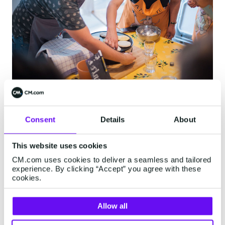
Consent
Details
About
SMS: de oplossing voor
internationale notificaties
This website uses cookies
CM.com uses cookies to deliver a seamless and tailored
Doel: De gemiddelde reactietijd
experience. By clicking “Accept” you agree with these
cookies.
verkorten
Met zijn
wereldwijde bereik
en 98% open rate,
Allow all
was SMS een voor de hand liggende keuze voor