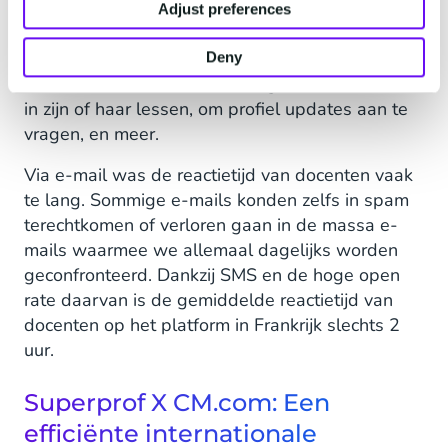
Superprof om informatie te communiceren aan
Adjust preferences
docenten en studenten. SMS kan bijvoorbeeld
gebruikt worden om een docent te informeren
Deny
wanneer een nieuwe student geïnteresseerd is
in zijn of haar lessen, om profiel updates aan te
vragen, en meer.
Via e-mail was de reactietijd van docenten vaak
te lang. Sommige e-mails konden zelfs in spam
terechtkomen of verloren gaan in de massa e-
mails waarmee we allemaal dagelijks worden
geconfronteerd. Dankzij SMS en de hoge open
rate daarvan is de gemiddelde reactietijd van
docenten op het platform in Frankrijk slechts 2
uur.
Superprof X CM.com: Een
efficiënte internationale