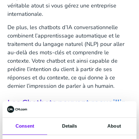
véritable atout si vous gérez une entreprise
internationale.
De plus, les chatbots d’IA conversationnelle
combinent l’apprentissage automatique et le
traitement du langage naturel (NLP) pour aller
au-delà des mots-clés et comprendre le
contexte. Votre chatbot est ainsi capable de
prédire l’intention du client à partir de ses
réponses et du contexte, ce qui donne à ce
dernier l’impression de parler à un humain.
Les Chatbots peuvent recueillir
de précieuses Données Clients
Les chatbots peuvent être utilisés pour recueillir
Consent
Details
About
des données sur les clients et qualifier les