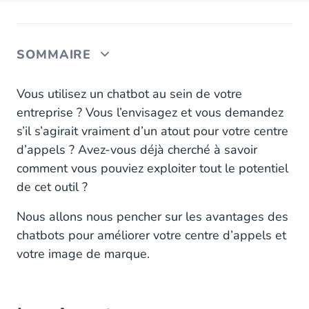
SOMMAIRE
Les Avantages Commerciaux d’un Chatbot IA
Vous utilisez un chatbot au sein de votre
entreprise ? Vous l’envisagez et vous demandez
Les chatbots offrent une assistance 24/7
s’il s’agirait vraiment d’un atout pour votre centre
d’appels ? Avez-vous déjà cherché à savoir
Economisez grâce aux chatbots
comment vous pouviez exploiter tout le potentiel
Les Chatbots accélèrent les Process de Service
de cet outil ?
Client
Nous allons nous pencher sur les avantages des
Les Chatbots peuvent recueillir de précieuses
chatbots pour améliorer votre centre d’appels et
Données Clients
votre image de marque.
Un Outil de Promotion de votre Marque et de
vos Produits