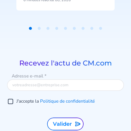
6 minutes read
·
Jul 08, 2026
6
au luxe, devient pourtant un
standard attendu dans la banque
n
et l’assurance.
Item
acc
1
of
9
Recevez l'actu de CM.com
v
e
Adresse e-mail
*
p
J'accepte la
Politique de confidentialité
s
a
Valider