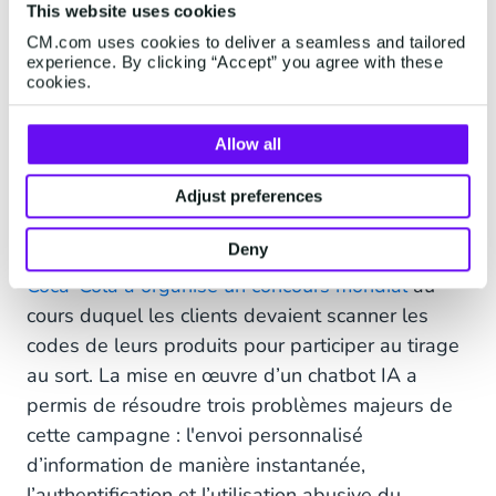
demandes. Ces données peuvent ensuite être
This website uses cookies
exploitées pour améliorer vos produits et
CM.com uses cookies to deliver a seamless and tailored
experience. By clicking “Accept” you agree with these
services et
fournir un meilleur service client
. L’IA
cookies.
excelle dans l’analyse de grandes quantités
d’informations et dans la création de corrélations
Allow all
entre elles. Il n’est donc pas surprenant qu’elle
puisse également être utilisée à cette fin.
Adjust preferences
Voici des exemples concret
Deny
Coca-Cola a organisé un concours mondial
au
cours duquel les clients devaient scanner les
codes de leurs produits pour participer au tirage
au sort. La mise en œuvre d’un chatbot IA a
permis de résoudre trois problèmes majeurs de
cette campagne : l'envoi personnalisé
d’information de manière instantanée,
l’authentification et l’utilisation abusive du