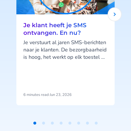
Je klant heeft je SMS
ontvangen. En nu?
Je verstuurt al jaren SMS-berichten
naar je klanten. De bezorgbaarheid
is hoog, het werkt op elk toestel en
je klanten kennen het kanaal. SMS
doet wat het moet doen. Maar hier
zit precies het probleem: SMS doet,
het praat niet terug.
6 minutes read
·
Jun 23, 2026
1
b
j
u
Item