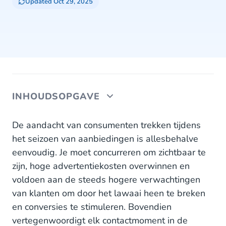
Updated Oct 29, 2025
INHOUDSOPGAVE
Engaging en visueel aantrekkelijke berichten
De aandacht van consumenten trekken tijdens
het seizoen van aanbiedingen is allesbehalve
Black Friday Business Messaging: Van conversatie
eenvoudig. Je moet concurreren om zichtbaar te
naar conversie
zijn, hoge advertentiekosten overwinnen en
1. Pre-Sales
voldoen aan de steeds hogere verwachtingen
van klanten om door het lawaai heen te breken
2. Aankoop
en conversies te stimuleren. Bovendien
vertegenwoordigt elk contactmoment in de
3. After sales