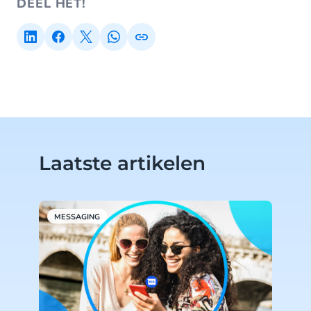
DEEL HET!
Laatste artikelen
MESSAGING
M