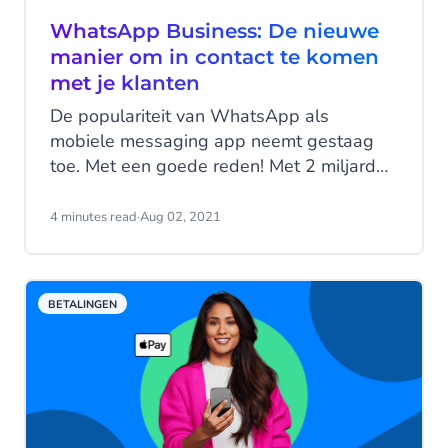
WhatsApp Business: De nieuwe
manier om in contact te komen
met je klanten
De populariteit van WhatsApp als
mobiele messaging app neemt gestaag
toe. Met een goede reden! Met 2 miljard
actieve dagelijkse gebruikers die 65
miljard berichten per dag versturen, in 180
4 minutes read
·
Aug 02, 2021
landen en 60 talen, is het geen verrassing
dat Facebook (de ontwikkelaars achter
WhatsApp) het platform hebben
BETALINGEN
uitgebreid met een zakelijke toepassing:
WhatsApp Business.