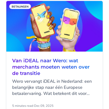
BETALINGEN
Van iDEAL naar Wero: wat
merchants moeten weten over
de transitie
Wero vervangt iDEAL in Nederland: een
belangrijke stap naar één Europese
betaalervaring. Wat betekent dit voor
jouw bedrijf, welke fases en tijdlijnen
gelden er, en wat levert de overstap je
5 minutes read
·
Dec 09, 2025