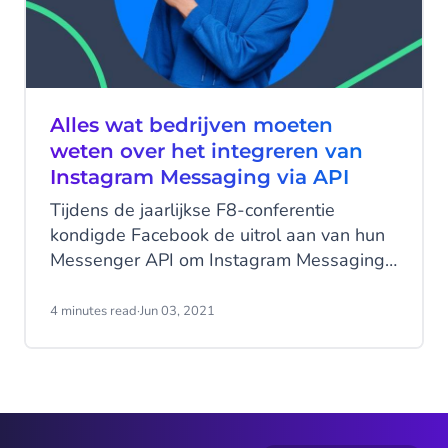
Alles wat bedrijven moeten
weten over het integreren van
Instagram Messaging via API
Tijdens de jaarlijkse F8-conferentie
kondigde Facebook de uitrol aan van hun
Messenger API om Instagram Messaging
te ondersteunen. Laten we een duik
nemen in Instagram Messaging en leren
4 minutes read
·
Jun 03, 2021
hoe jouw bedrijf dit social media-platform
kan gebruiken om je klantervaring te
verbeteren en de verkoop te stimuleren.