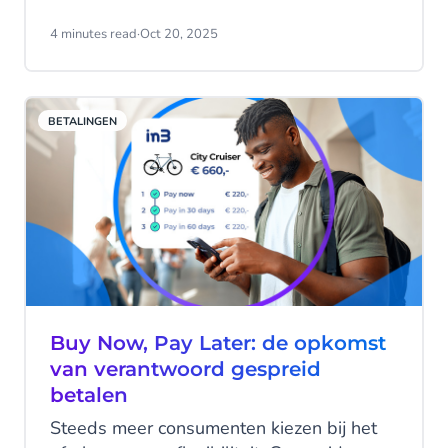
gedomineerd door data, staat retail voor
een interessante uitdaging: hoe kun je
4 minutes read
·
Oct 20, 2025
strategie en besluitvorming onderbouwen
wanneer de overgrote meerderheid van
shoppers ervoor kiest anoniem te blijven
BETALINGEN
door zich niet aan te melden voor
loyaliteitsprogramma’s?
Buy Now, Pay Later: de opkomst
van verantwoord gespreid
betalen
Steeds meer consumenten kiezen bij het