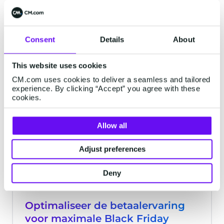
Het lijkt nu nog toekomstmuziek, maar
iDEAL gaat binnen nu en afzienbare tijd
vervangen worden door Europese
opvolger Wero. In diverse landen om ons
Consent
Details
About
heen is Wero recent geïntroduceerd.
4 minutes read
·
Apr 07, 2025
Nederland volgt binnenkort. Wat is Wero
This website uses cookies
en wat kan je als consument of
CM.com uses cookies to deliver a seamless and tailored
ondernemer van deze nieuwe
experience. By clicking “Accept” you agree with these
BETALINGEN
cookies.
betaalmethode verwachten?
Allow all
Adjust preferences
Deny
Optimaliseer de betaalervaring
voor maximale Black Friday