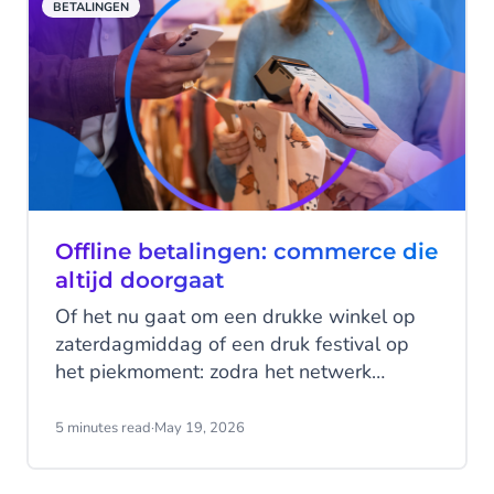
BETALINGEN
Offline betalingen: commerce die
altijd doorgaat
Of het nu gaat om een drukke winkel op
zaterdagmiddag of een druk festival op
het piekmoment: zodra het netwerk
wegvalt, verandert alles. Wachtrijen
groeien. Betalingen mislukken. Verkopen
5 minutes read
·
May 19, 2026
stoppen. Wat nu?