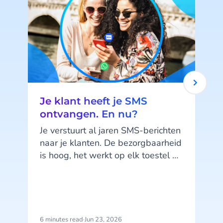
Je klant heeft je SMS
ontvangen. En nu?
Je verstuurt al jaren SMS-berichten
naar je klanten. De bezorgbaarheid
is hoog, het werkt op elk toestel en
je klanten kennen het kanaal. SMS
doet wat het moet doen. Maar hier
zit precies het probleem: SMS doet,
het praat niet terug.
6 minutes read
·
Jun 23, 2026
1