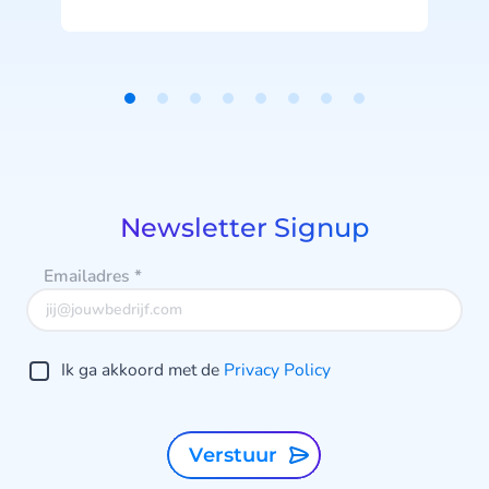
b
j
u
Item
1
of
8
Newsletter Signup
Emailadres
*
Ik ga akkoord met de
Privacy Policy
Verstuur