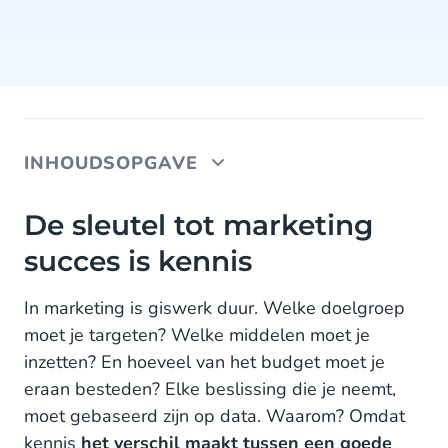
INHOUDSOPGAVE
De sleutel tot marketing succes is kennis
De sleutel tot marketing
succes is kennis
Wat is de Conversions API?
Waarom wil je dit?
In marketing is giswerk duur. Welke doelgroep
moet je targeten? Welke middelen moet je
Geoptimaliseerde en data-gedreven berichten
inzetten? En hoeveel van het budget moet je
Wie Zou de Conversions API Moeten Gebruiken?
eraan besteden? Elke beslissing die je neemt,
moet gebaseerd zijn op data. Waarom? Omdat
.. En Wie Zou het Niet Moeten Gebruiken?
kennis
het verschil maakt tussen een goede