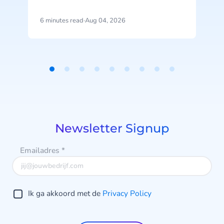
toegang tot je agents, tools en
gespreksgeschiedenis. Ontdek hoe
6 minutes read
·
Aug 04, 2026
4
CheapCargo, Preston Palace,
Winparts en Intergamma het
v
gebruiken.
Item
e
1
of
9
Newsletter Signup
Emailadres
*
Ik ga akkoord met de
Privacy Policy