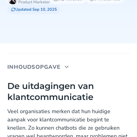
Product Marketer
Updated Sep 10, 2025
INHOUDSOPGAVE
De uitdagingen van klantcommunicatie
De uitdagingen van
klantcommunicatie
5 essentiële factoren bij de keuze van een AI-
platform
Veel organisaties merken dat hun huidige
1. Agility en time-to-market
aanpak voor klantcommunicatie begint te
knellen. Zo kunnen chatbots die ze gebruiken
2. Integraties en omnichannel ervaring
vragen wel beantwoorden, maar problemen niet