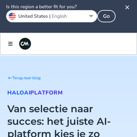
Is this region a better fit for you?
United States |
English
Go
Terug naar blog
HALO
AI
PLATFORM
Van selectie naar
succes: het juiste AI-
platform kies je zo