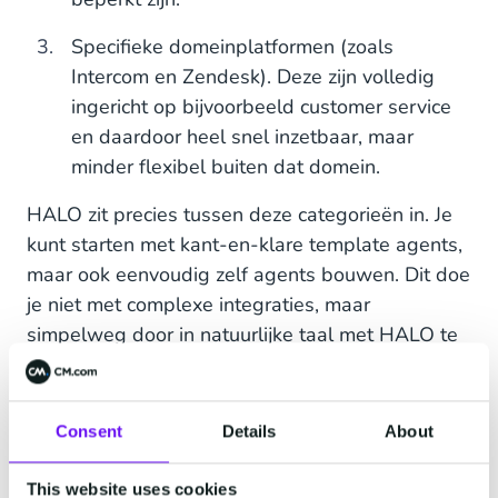
Specifieke domeinplatformen (zoals
Intercom en Zendesk). Deze zijn volledig
ingericht op bijvoorbeeld customer service
en daardoor heel snel inzetbaar, maar
minder flexibel buiten dat domein.
HALO zit precies tussen deze categorieën in. Je
kunt starten met kant-en-klare template agents,
maar ook eenvoudig zelf agents bouwen. Dit doe
je niet met complexe integraties, maar
simpelweg door in natuurlijke taal met HALO te
communiceren. Daarmee combineert HALO
laagdrempelig gebruik met de mogelijkheid om
verder te customizen.
Consent
Details
About
Voorbeeldvragen om te stellen:
This website uses cookies