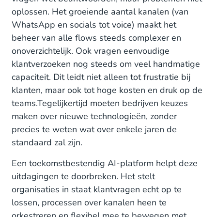
3. Gebruiksgemak en autonomie
oplossen. Het groeiende aantal kanalen (van
WhatsApp en socials tot voice) maakt het
4. Schaalbaarheid en kostenmodel
beheer van alle flows steeds complexer en
5. Governance en compliance
onoverzichtelijk. Ook vragen eenvoudige
klantverzoeken nog steeds om veel handmatige
Agentic AI van HALO
capaciteit. Dit leidt niet alleen tot frustratie bij
klanten, maar ook tot hoge kosten en druk op de
De sleutel tot een toekomstbestendig AI-platform
teams.Tegelijkertijd moeten bedrijven keuzes
maken over nieuwe technologieën, zonder
precies te weten wat over enkele jaren de
standaard zal zijn.
Een toekomstbestendig AI-platform helpt deze
uitdagingen te doorbreken. Het stelt
organisaties in staat klantvragen echt op te
lossen, processen over kanalen heen te
orkestreren en flexibel mee te bewegen met