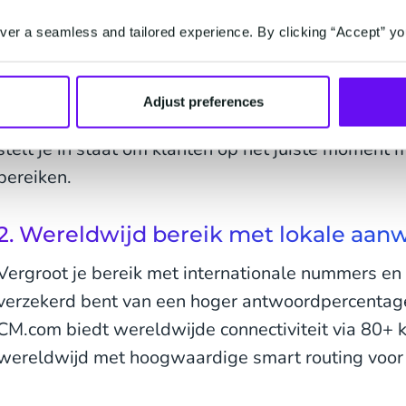
er a seamless and tailored experience. By clicking “Accept” yo
Met het intuïtieve Voice-platform kun je zowel in-
campagnes opzetten en beheren in een gebruiksvrie
hebt geen code nodig! Of het nu gaat om een pro
Adjust preferences
verzoek om feedback van klanten of een afspraakh
stelt je in staat om klanten op het juiste moment 
bereiken.
2. Wereldwijd bereik met lokale aan
Vergroot je bereik met internationale nummers en l
verzekerd bent van een hoger antwoordpercentag
CM.com biedt wereldwijde connectiviteit via 80+ 
wereldwijd met hoogwaardige smart routing voor 