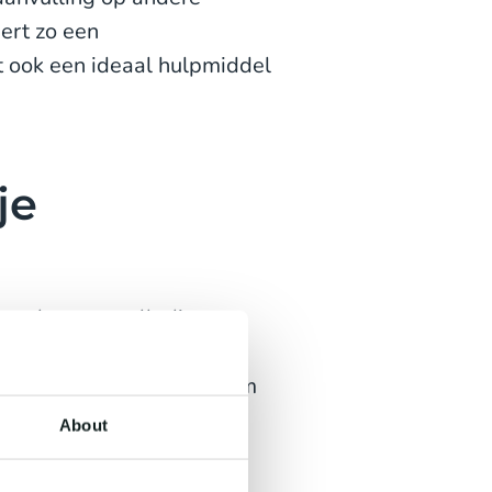
ert zo een
t ook een ideaal hulpmiddel
je
marketeers volledige
t flexibiliteit,
hier hoe het kan helpen om
About