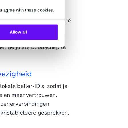
u agree with these cookies.
 als uitgaande bel-
ndelijke visuele editor - je
motieaanbieding, een
Allow all
erinnering, ons platform
met de juiste boodschap te
wezigheid
okale beller-ID's, zodat je
e en meer vertrouwen.
koerierverbindingen
kristalheldere gesprekken.