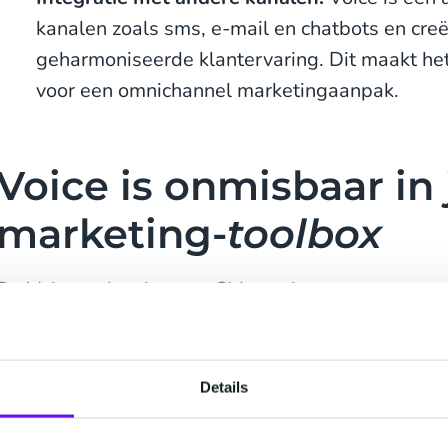
kanalen zoals sms, e-mail en chatbots en creë
geharmoniseerde klantervaring. Dit maakt he
voor een omnichannel marketingaanpak.
Voice is onmisbaar in 
marketing-
toolbox
De Voice-oplossing van CM.com is ontworpen om 
controle te geven over hun voice campagnes en bied
automatisering en datagestuurde inzichten. Lees 
je strategie te optimaliseren:
Details
1. Beheer je campagnes moeiteloos