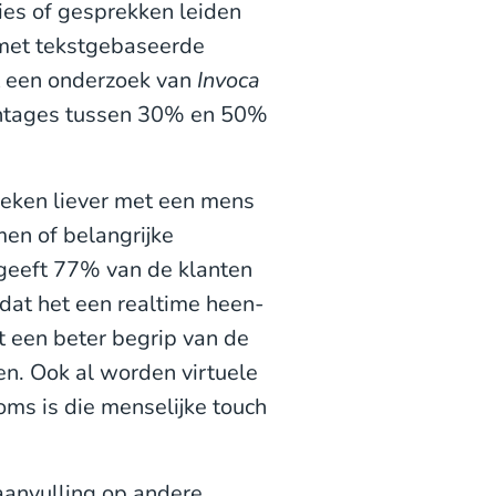
ies of gesprekken leiden
g met tekstgebaseerde
it een onderzoek van
Invoca
centages tussen 30% en 50%
eken liever met een mens
en of belangrijke
eeft 77% van de klanten
at het een realtime heen-
t een beter begrip van de
n. Ook al worden virtuele
oms is die menselijke touch
aanvulling op andere