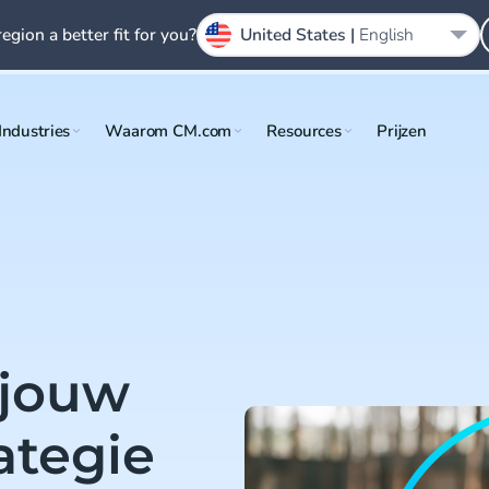
region a better fit for you?
United States |
English
Industries
Waarom CM.com
Resources
Prijzen
 jouw
ategie