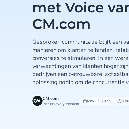
met Voice va
CM.com
Gesproken communicatie blijft een va
manieren om klanten te binden, relat
conversies te stimuleren. In een wer
verwachtingen van klanten hoger zijn
bedrijven een betrouwbare, schaalbar
oplossing nodig om de concurrentie vo
CM.com
May 13, 2025
3 mi
Behind every moment