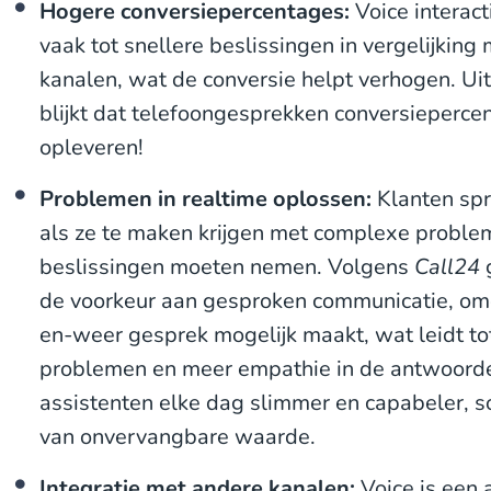
Hogere conversiepercentages:
Voice interact
vaak tot snellere beslissingen in vergelijkin
kanalen, wat de conversie helpt verhogen. U
blijkt dat telefoongesprekken conversieper
opleveren!
Problemen in realtime oplossen:
Klanten spr
als ze te maken krijgen met complexe problem
beslissingen moeten nemen. Volgens
Call24
g
de voorkeur aan gesproken communicatie, omd
en-weer gesprek mogelijk maakt, wat leidt to
problemen en meer empathie in de antwoorde
assistenten elke dag slimmer en capabeler, s
van onvervangbare waarde.
Integratie met andere kanalen:
Voice is een 