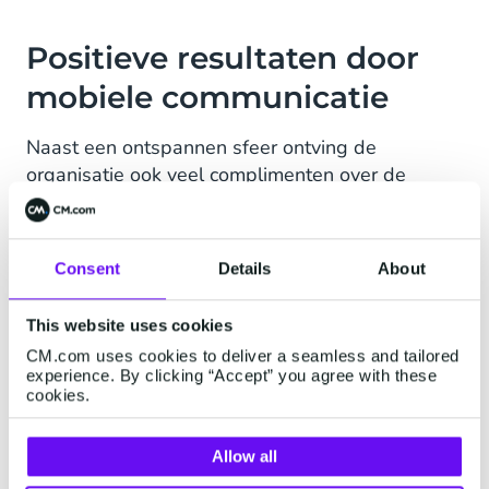
Positieve resultaten door
mobiele communicatie
Naast een ontspannen sfeer ontving de
organisatie ook veel complimenten over de
mobiele communicatie
. Florence, Social Media
Manager bij TIG Sports
“De hele beleving van de
bezoeker wordt verbeterd. Standaard ontvangen
Consent
Details
About
bezoekers een e-mail voordat ze naar een
evenement gaan, maar we krijgen juist echt heel
This website uses cookies
positieve reacties als ze dan ineens een
SMS-
CM.com uses cookies to deliver a seamless and tailored
bericht
krijgen. We zien dat die hele experience
experience. By clicking “Accept” you agree with these
rondom het evenement wordt verbeterd. Deze
cookies.
begint nu al vanuit huis en niet pas vanaf het
moment dat je er bent.”
Deze resultaten kwamen
Allow all
onder andere uit een enquete die vlak na het