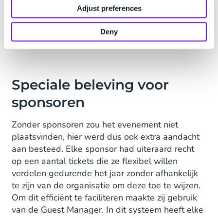
event
per SMS
werd verstuurd. Hierdoor zag de
Adjust preferences
organisatie dat er veel meer respons op kwam
dan normaal gesproken wanneer deze twee
Deny
dagen later per mail wordt gestuurd.
Speciale beleving voor
sponsoren
Zonder sponsoren zou het evenement niet
plaatsvinden, hier werd dus ook extra aandacht
aan besteed. Elke sponsor had uiteraard recht
op een aantal tickets die ze flexibel willen
verdelen gedurende het jaar zonder afhankelijk
te zijn van de organisatie om deze toe te wijzen.
Om dit efficiënt te faciliteren maakte zij gebruik
van de Guest Manager. In dit systeem heeft elke