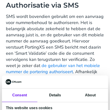
Authorisatie via SMS
SMS wordt bovendien gebruikt om een aanvraag
voor nummerbehoud te authoriseren. Het is
belangrijk absolute zekerheid te hebben dat de
aanvraag juist is, en de gebruiker van dit mobiele
nummer de aanvraag goedkeurt. Hiervoor
verstuurt PortingXS een SMS bericht met daarin
een ‘Smart Validatie’ code die de consument
vervolgens kan terugsturen ter verificatie. Zo
weet je zeker dat
de gebruiker van het mobiele
nummer de portering authoriseert
. Afhankelijk
van de wensen van de telecomoperator, wordt
SMS zo op de meest geschikte manier ingezet.
Consent
Details
About
Voice API oplossing
This website uses cookies