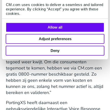
CM.com uses cookies to deliver a seamless and tailored
Naast SMS wilde PortingXS ook Voice inzetten
experience. By clicking “Accept” you agree with these
voor authorisatie. Tim: “Klanten in het
cookies.
porteringsproces hebben niet altijd de
mogelijkheid om SMS berichten te versturen,
Allow all
bijvoorbeeld doordat ze een prepaid account
hebben. Als je geen beltegoed meer hebt, zou je
Adjust preferences
dan eerst moeten opwaarderen, waardoor je 10
euro moet spenderen. En zodra je nummer is
Deny
overgezet naar een andere operator, ben je dat
tegoed weer kwijt. Om die consumenten
tegemoet te komen, hebben we via CM.com een
gratis 0800-nummer beschikbaar gesteld. Zo
hebben zij geen enkele vorm van kosten en
kunnen ze ons, zolang het nummer actief is, altijd
bereiken en valideren.”
PortingXS heeft daarnaast een
gebruiksvriendelijke Interactive Voice Response