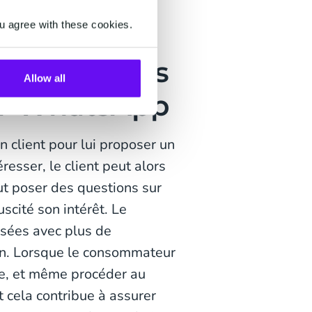
 leur est proposé.
u agree with these cookies.
nnement des
Allow all
ur WhatsApp
client pour lui proposer un
éresser, le client peut alors
peut poser des questions sur
scité son intérêt. Le
isées avec plus de
on. Lorsque le consommateur
de, et même procéder au
t cela contribue à assurer