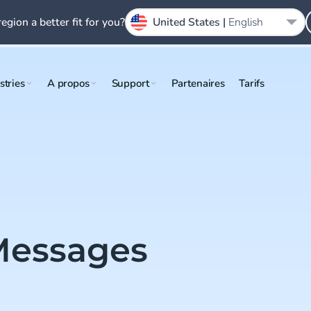
region a better fit for you?
United States |
English
stries
A propos
Support
Partenaires
Tarifs
 Messages