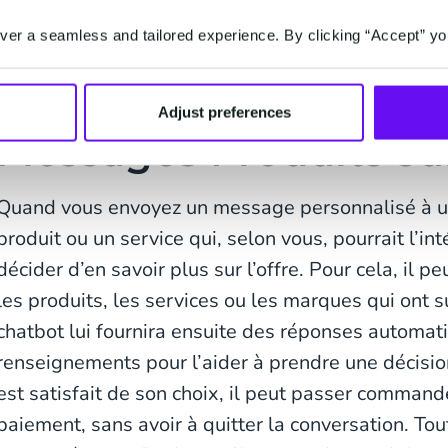
également nettement plus satisfaits du service qui
er a seamless and tailored experience. By clicking “Accept” yo
Anatomie et Fonctio
Adjust preferences
Messages Produits s
Quand vous envoyez un message personnalisé à un 
produit ou un service qui, selon vous, pourrait l’int
décider d’en savoir plus sur l’offre. Pour cela, il 
les produits, les services ou les marques qui ont su
chatbot lui fournira ensuite des réponses automat
renseignements pour l’aider à prendre une décisi
est satisfait de son choix, il peut passer comman
paiement, sans avoir à quitter la conversation. Tou