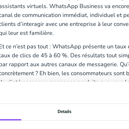
assistants virtuels. WhatsApp Business va encore 
canal de communication immédiat, individuel et p
clients d’interagir avec une entreprise à leur con
qui leur est familière.
Et ce n’est pas tout : WhatsApp présente un taux 
taux de clics de 45 à 60 %. Des résultats tout s
par rapport aux autres canaux de messagerie. Qu’e
concrètement ? Eh bien, les consommateurs sont 
de s’intéresser aux messages produits que vous le
Autrement dit, si vous adaptez vos messages prod
habitudes d’achat de vos clients et que vous utili
Details
permettre d’acheter les produits qu’ils aiment r
et efficacement, vous augmenterez vos taux de con