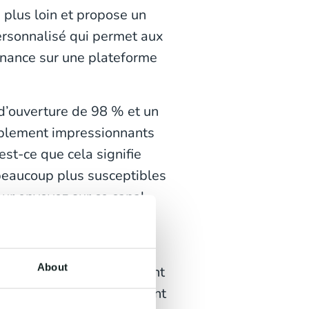
plus loin et propose un
ersonnalisé qui permet aux
venance sur une plateforme
d’ouverture de 98 % et un
implement impressionnants
st-ce que cela signifie
beaucoup plus susceptibles
ur envoyez sur ce canal.
uits aux besoins et aux
sez un
chatbot
pour leur
About
apidement, automatiquement
version. Vos clients seront