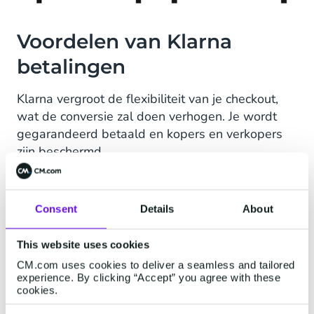
Voordelen van Klarna
betalingen
Klarna vergroot de flexibiliteit van je checkout,
wat de conversie zal doen verhogen. Je wordt
gegarandeerd betaald en kopers en verkopers
zijn beschermd.
Conversie: 16% toename in orderwaarde,
20% in herhaalaankopen
Consent
Details
About
Gegarandeerde, direct uitbetaling en
This website uses cookies
(ver)kopersbescherming
CM.com uses cookies to deliver a seamless and tailored
experience. By clicking “Accept” you agree with these
Onsite messaging: informeer tijdens
cookies.
browsen over flexibel betalen