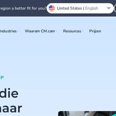
region a better fit for you?
United States |
English
Industries
Waarom CM.com
Resources
Prijzen
PP
die
naar