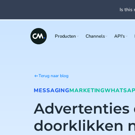
Is this 
Producten
Channels
API's
Terug naar blog
MESSAGING
MARKETING
WHATSA
Advertenties 
doorklikken 