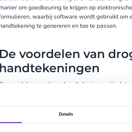
manier om goedkeuring te krijgen op elektronisch
formulieren, waarbij software wordt gebruikt om 
handtekening te genereren en toe te passen.
De voordelen van dro
handtekeningen
De voordelen van droge handtekeningen zijn dat z
zijn en bedrijven zowel tijd als geld besparen in v
handtekeningen
Details
Droge handtekeningen bieden ook een betere
erv
ondertekenaar. Terwijl sommige bedrijven hun on