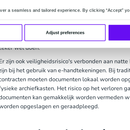
dwingen om een fysiek document op de traditione
er a seamless and tailored experience. By clicking “Accept” yo
kunnen bedrijven juist voordeel behalen door digi
bieden aan klant of werknemer door ondertekenaa
telefoon, tablet, laptop of ander apparaat te gebr
Adjust preferences
te verbeteren. Als bedrijven dit niet faciliteren, z
zeker wel doen.
Er zijn ook veiligheidsrisico's verbonden aan natte
zijn bij het gebruik van e-handtekeningen. Bij trad
contracten moeten documenten lokaal worden opge
fysieke archiefkasten. Het risico op het verloren 
documenten kan gemakkelijk worden vermeden wa
worden opgeslagen en geraadpleegd.