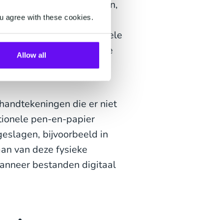
le manier te ondertekenen,
u agree with these cookies.
taal ondertekenen aan te
rs toe te staan hun mobiele
uiken, en zo de experience
Allow all
ullen hun concurrenten het
 handtekeningen die er niet
itionele pen-en-papier
slagen, bijvoorbeeld in
gaan van deze fysieke
nneer bestanden digitaal