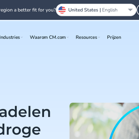
region a better fit for you?
United States |
English
Industries
Waarom CM.com
Resources
Prijzen
nadelen
 droge