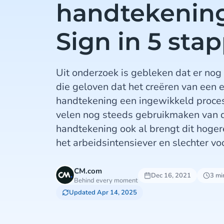
handtekenin
Sign in 5 sta
Uit onderzoek is gebleken dat er nog
die geloven dat het creëren van een 
handtekening een ingewikkeld proces 
velen nog steeds gebruikmaken van de
handtekening ook al brengt dit hoger
het arbeidsintensiever en slechter voo
CM.com
Dec 16, 2021
3 mi
Behind every moment
Updated Apr 14, 2025