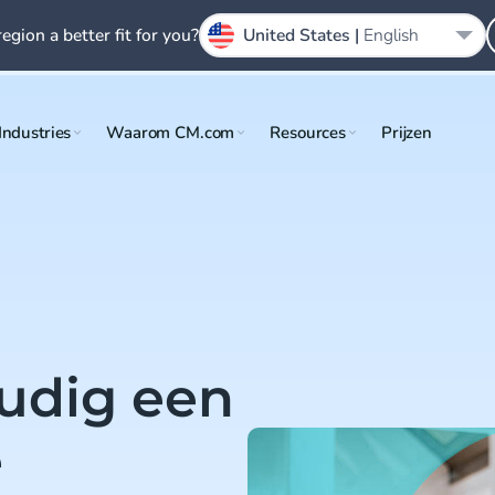
region a better fit for you?
United States |
English
Industries
Waarom CM.com
Resources
Prijzen
udig een
e