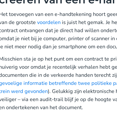
Het toevoegen van een e-handtekening hoort geen 
van de grootste
voordelen
is juist het gemak. Je 
contract ontvangen dat je direct had willen onder
omdat je niet bij je computer, printer of scanner i
je niet meer nodig dan je smartphone om een doc
Misschien sta je op het punt om een contract te pr
huiverig voor omdat je recentelijk verhalen hebt g
documenten die in de verkeerde handen terecht zi
gevoelige informatie betreffende twee politieke pa
trein werd gevonden
). Gelukkig zijn elektronisch
veiliger – via een audit-trail blijf je op de hoogte
en ondertekenen van het document.