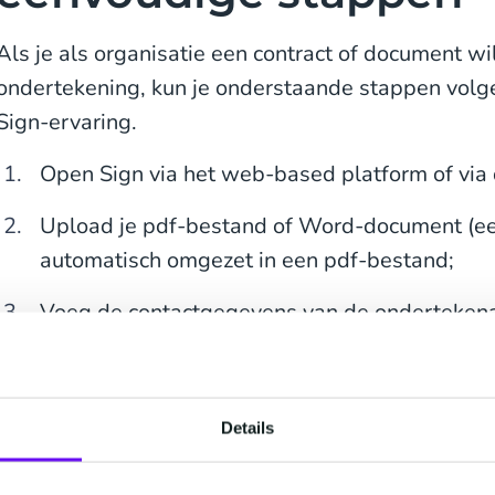
Als je als organisatie een contract of document wil
ondertekening, kun je onderstaande stappen volge
Sign-ervaring.
Open Sign via het web-based platform of via d
Upload je pdf-bestand of Word-document (
automatisch omgezet in een pdf-bestand;
Voeg de contactgegevens van de ondertekena
Sleep de relevante velden die door de onde
ingevuld naar de juiste plekken in het docume
Details
Klik op verzenden zodat de ondertekenaar he