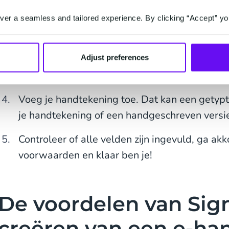
Als ondertekenaar kun je in Sign de volgende sta
er a seamless and tailored experience. By clicking “Accept” yo
Open de e-mail, sms, of het WhatsApp-berich
Klik om de online-omgeving waar het documen
Adjust preferences
Vul de verplichte velden in;
Voeg je handtekening toe. Dat kan een getyp
je handtekening of een handgeschreven versie 
Controleer of alle velden zijn ingevuld, ga a
voorwaarden en klaar ben je!
De voordelen van Sign
creëren van een e-ha