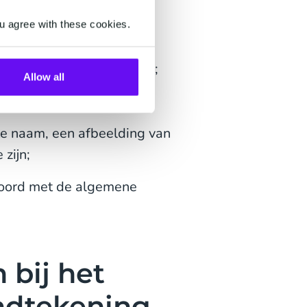
ppen volgen:
u agree with these cookies.
t van Sign;
t zich bevindt te openen;
Allow all
te naam, een afbeelding van
zijn;
kkoord met de algemene
 bij het
ndtekening