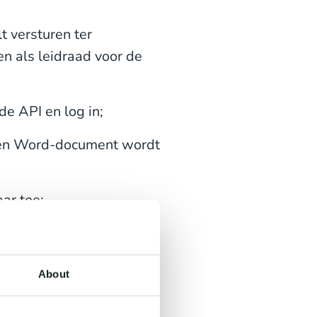
t versturen ter
n als leidraad voor de
e API en log in;
een Word-document wordt
ar toe;
rtekenaar moeten worden
nt;
About
t document ontvangt.