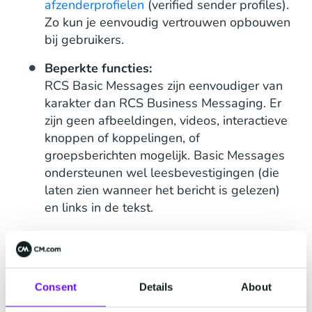
afzenderprofielen
(verified sender profiles).
Zo kun je eenvoudig vertrouwen opbouwen
bij gebruikers.
Beperkte functies:
RCS Basic Messages zijn eenvoudiger van
karakter dan RCS Business Messaging. Er
zijn geen afbeeldingen, videos, interactieve
knoppen of koppelingen, of
groepsberichten mogelijk. Basic Messages
ondersteunen wel leesbevestigingen (die
laten zien wanneer het bericht is gelezen)
en links in de tekst.
Fallback naar SMS:
Als RCS niet beschikbaar is door
netwerkproblemen of incompatibiliteit van
apparaten, kan RCS Basic Messages
Consent
Details
About
naadloos terugvallen op traditionele SMS,