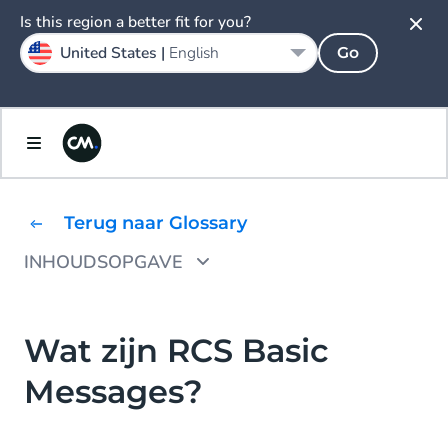
Is this region a better fit for you?
United States |
English
Go
Terug naar Glossary
INHOUDSOPGAVE
RCS Basic Messages kenmerken
Use cases voor RCS Basic Messages
Wat zijn RCS Basic
Messages?
1. Beveiliging en fraudepreventie
2. Eenmalige updates en aankondigingen