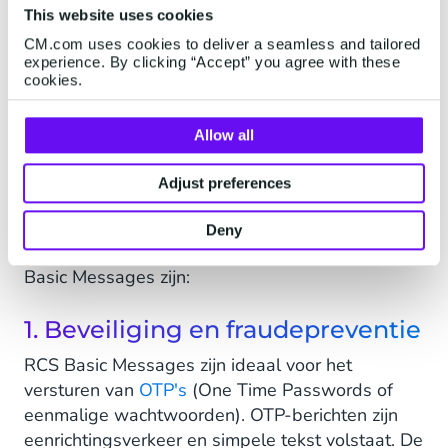
zodat de communicatie ononderbroken blijft.
This website uses cookies
CM.com uses cookies to deliver a seamless and tailored
experience. By clicking “Accept” you agree with these
cookies.
Use cases voor RCS Basic
Messages
Allow all
RCS Basic Messages zijn nuttig in situaties waar
Adjust preferences
alleen tekstgebaseerde communicatie volstaat
en waar (vaak) geen antwoord wordt verwacht.
Deny
De meest voorkomende use cases voor RCS
Basic Messages zijn:
1. Beveiliging en fraudepreventie
RCS Basic Messages zijn ideaal voor het
versturen van
OTP's
(One Time Passwords of
eenmalige wachtwoorden). OTP-berichten zijn
eenrichtingsverkeer en simpele tekst volstaat. De