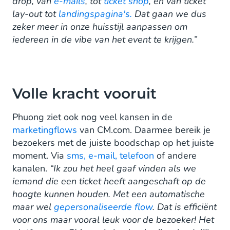
drop, van
e-mails
, tot
ticket shop
, en van ticket
lay-out tot
landingspagina's.
Dat gaan we dus
zeker meer in onze huisstijl aanpassen om
iedereen in de vibe van het event te krijgen.”
Volle kracht vooruit
Phuong ziet ook nog veel kansen in de
marketingflows
van CM.com. Daarmee bereik je
bezoekers met de juiste boodschap op het juiste
moment. Via
sms, e-mail, telefoon
of andere
kanalen.
“Ik zou het heel gaaf vinden als we
iemand die een ticket heeft aangeschaft op de
hoogte kunnen houden. Met een automatische
maar wel
gepersonaliseerde flow
. Dat is efficiënt
voor ons maar vooral leuk voor de bezoeker! Het