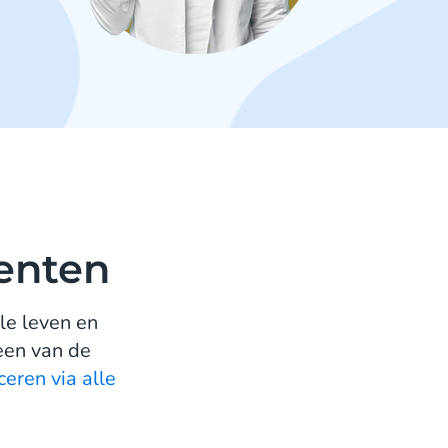
enten
le leven en
 een van de
eren via alle