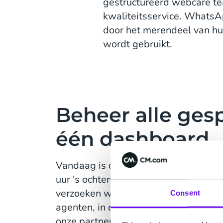
gestructureerd webcare te
kwaliteitsservice. WhatsA
door het merendeel van hun
wordt gebruikt.
Beheer alle ges
één dashboard
Vandaag is de universiteit beschikb
uur 's ochtends tot 19 uur 's avonds. 
verzoeken worden behandeld door e
Consent
agenten, in dit geval medewerkers, d
onze partner Coosto beheren.