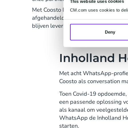
This website uses cookies
Met Coosto kunnen alle gesprekken s
CM.com uses cookies to deliv
afgehandeld. Dit zorgt ervoor dat zij 
blijven leveren met meer tevreden stu
Deny
Inholland 
Met acht WhatsApp-profiel
Coosto als conversation 
Toen Covid-19 opdoemde, 
een passende oplossing v
als kanaal om veelgestelde
WhatsApp de Inholland Hog
starten.