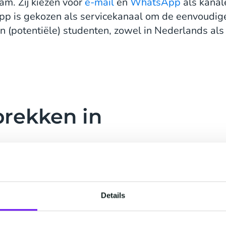
am. Zij kiezen voor
e-mail
en
WhatsApp
als kanal
pp is gekozen als servicekanaal om de eenvoudige
 (potentiële) studenten, zowel in Nederlands als 
prekken in
aar op werkdagen van 7
Alle vragen of
en team van 10
Details
ie elk gesprek met