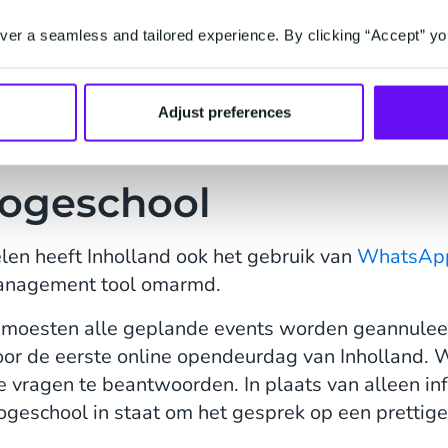
nel en efficiënt worden
er a seamless and tailored experience. By clicking “Accept” yo
een kwaliteitsservice
denten als resultaat.
Adjust preferences
Hogeschool
en heeft Inholland ook het gebruik van
WhatsApp 
management tool omarmd.
moesten alle geplande events worden geannule
oor de eerste online opendeurdag van Inholland.
 vragen te beantwoorden. In plaats van alleen in
eschool in staat om het gesprek op een prettige