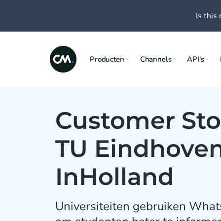
Is this 
Producten
Channels
API's
Customer Sto
TU Eindhoven
InHolland
Universiteiten gebruiken Wha