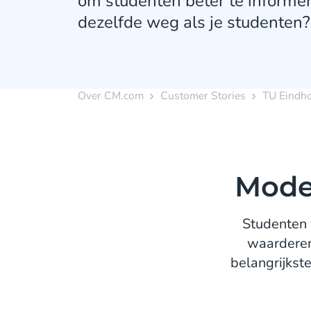
om studenten beter te informere
dezelfde weg als je studenten?
Over CM.com
Customer Stories
TU Eindho
Mode
Studenten 
waarderen 
belangrijkst