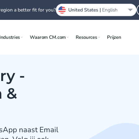
region a better fit for you?
United States |
English
Industries
Waarom CM.com
Resources
Prijzen
ry -
 &
tsApp naast Email