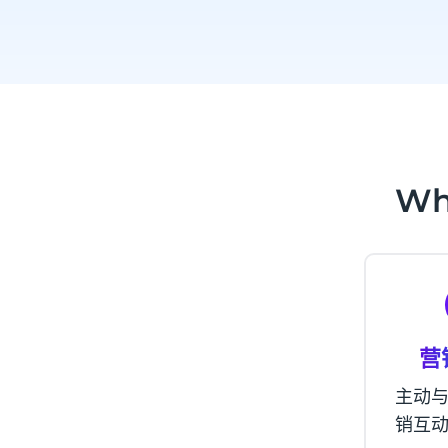
Wh
营
主动
销互