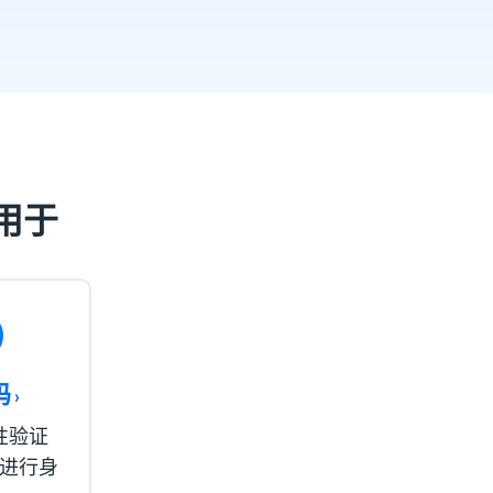
可用于
码
›
性验证
进行身