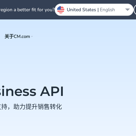
region a better fit for you?
United States |
English
关于CM.com
iness API
户支持，助力提升销售转化