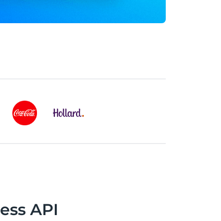
ss API