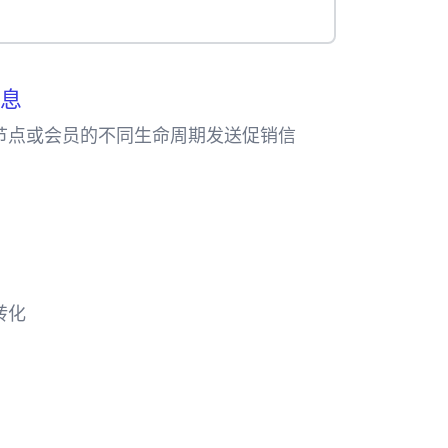
息
节点或会员的不同生命周期发送促销信
hatsApp发送促销信息，亦或通过
忠诚度计划营销。
转化
p进行购物车催付，可以提高30%的购物车
售。