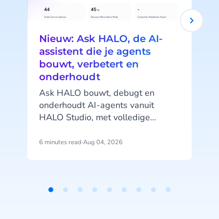
Nieuw: Ask HALO, de AI-
assistent die je agents
bouwt, verbetert en
onderhoudt
Ask HALO bouwt, debugt en
onderhoudt AI-agents vanuit
HALO Studio, met volledige
toegang tot je agents, tools en
gespreksgeschiedenis. Ontdek hoe
6 minutes read
·
Aug 04, 2026
4
CheapCargo, Preston Palace,
Winparts en Intergamma het
v
gebruiken.
Item
e
1