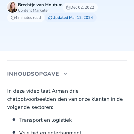
Brechtje van Houtum
Dec 02, 2022
Content Marketer
4 minutes read
Updated Mar 12, 2024
INHOUDSOPGAVE
Chatbot voor transport en logistiek
In deze video laat Arman drie
chatbotvoorbeelden zien van onze klanten in de
Vrije tijd en entertainment chatbot
volgende sectoren:
Chatbot voor verzekeringen en financiële
Transport en logistiek
dienstverleners
Vrije tijd en entertainment