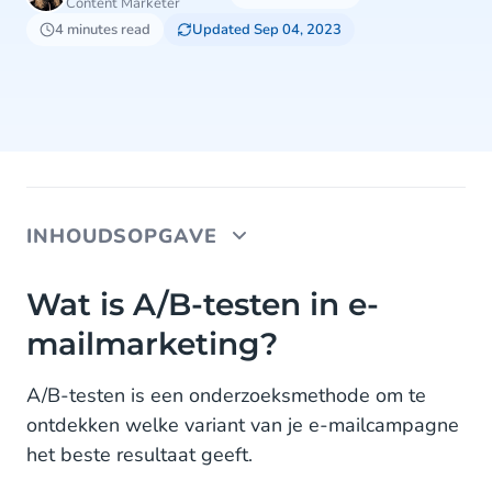
Content Marketer
4 minutes read
Updated Sep 04, 2023
INHOUDSOPGAVE
Wat is A/B-testen in e-mailmarketing?
Wat is A/B-testen in e-
mailmarketing?
3 goede redenen om je e-mailcampagnes te A/B-
testen
A/B-testen is een onderzoeksmethode om te
1. Betere open rates
ontdekken welke variant van je e-mailcampagne
het beste resultaat geeft.
2. Toegenomen click-through-rates