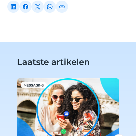
Laatste artikelen
MESSAGING
E