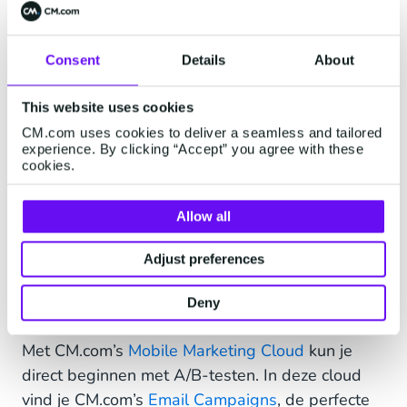
een verhoogde CTR, kan dit het aantal
contactverzoeken verhogen die je
nieuwsbriefabonnees
converteren van lezers
Consent
Details
About
naar leads
.
This website uses cookies
CM.com uses cookies to deliver a seamless and tailored
experience. By clicking “Accept” you agree with these
Test je e-mails met de
cookies.
Mobile Marketing Cloud
Allow all
Nu je weet wat A/B-testen in e-mailmarketing is,
waarom het belangrijk is en welke elementen je
Adjust preferences
kunt testen, wil je waarschijnlijk het liefst meteen
Deny
aan de slag.
Met CM.com’s
Mobile Marketing Cloud
kun je
direct beginnen met A/B-testen. In deze cloud
vind je CM.com’s
Email Campaigns
, de perfecte