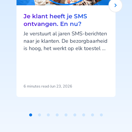
Je klant heeft je SMS
ontvangen. En nu?
Je verstuurt al jaren SMS-berichten
naar je klanten. De bezorgbaarheid
is hoog, het werkt op elk toestel en
je klanten kennen het kanaal. SMS
doet wat het moet doen. Maar hier
zit precies het probleem: SMS doet,
het praat niet terug.
6 minutes read
·
Jun 23, 2026
4
g
w
Item
1