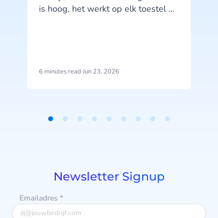
is hoog, het werkt op elk toestel en
je klanten kennen het kanaal. SMS
doet wat het moet doen. Maar hier
zit precies het probleem: SMS doet,
het praat niet terug.
6 minutes read
·
Jun 23, 2026
1
b
j
u
Item
1
of
9
Newsletter Signup
Emailadres
*