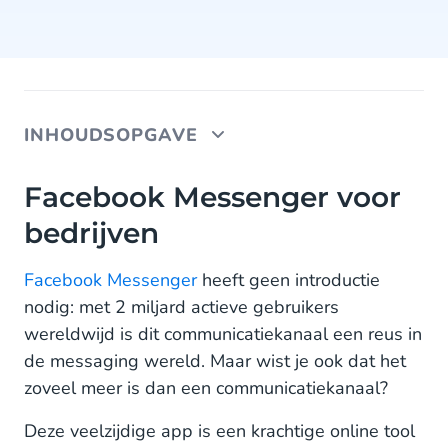
INHOUDSOPGAVE
Facebook Messenger voor bedrijven
Facebook Messenger voor
bedrijven
De voordelen van Facebook Messenger
Facebook Messenger marketing en service
Facebook Messenger
heeft geen introductie
nodig: met 2 miljard actieve gebruikers
Klantenservice
wereldwijd is dit communicatiekanaal een reus in
Marketing
de messaging wereld. Maar wist je ook dat het
zoveel meer is dan een communicatiekanaal?
Facebook Messenger gebruikers en satistieken
Deze veelzijdige app is een krachtige online tool
Facebook Messenger gebruikers: Millennials &