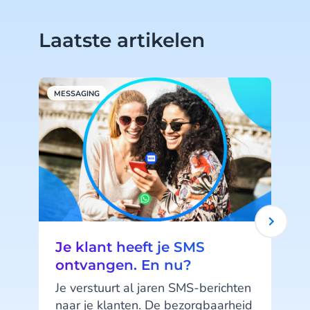
Laatste artikelen
MESSAGING
M
Je klant heeft je SMS
ontvangen. En nu?
Je verstuurt al jaren SMS-berichten
naar je klanten. De bezorgbaarheid