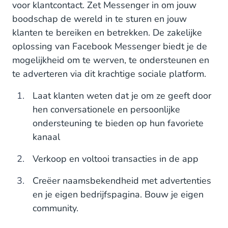
voor klantcontact. Zet Messenger in om jouw
Gen X
boodschap de wereld in te sturen en jouw
Facebook Messenger gebruikers in de VS
klanten te bereiken en betrekken. De zakelijke
oplossing van Facebook Messenger biedt je de
Facebook Messenger gebruikers in Europa
mogelijkheid om te werven, te ondersteunen en
te adverteren via dit krachtige sociale platform.
Facebook Messenger gebruikers in Azië
Laat klanten weten dat je om ze geeft door
Facebook Messenger voor jouw bedrijf
hen conversationele en persoonlijke
ondersteuning te bieden op hun favoriete
kanaal
Verkoop en voltooi transacties in de app
Creëer naamsbekendheid met advertenties
en je eigen bedrijfspagina. Bouw je eigen
community.