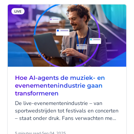
LIVE
Hoe AI-agents de muziek- en
evenementenindustrie gaan
transformeren
De live-evenementenindustrie – van
sportwedstrijden tot festivals en concerten
– staat onder druk. Fans verwachten meer,
technologie ontwikkelt zich razendsnel, en
interne teams worden tot het uiterste
5 minutes read
·
Sep 04, 2025