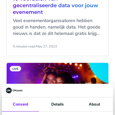
geeft op de concurrentie.
gecentraliseerde data voor jouw
evenement
Veel evenementorganisatoren hebben
goud in handen, namelijk data. Het goede
nieuws is dat ze dit helemaal gratis krijgen
vanuit hun ticketverkoop en andere
interacties met hun bezoekers. Het enige
5 minutes read
·
May 27, 2023
probleem met data is dat veel
organisatoren geen idee hebben wat ze
ermee moeten doen, en dus niet in staat
LIVE
zijn om te profiteren van de inzichten dat
het biedt. De eerste stap is om de
voordelen ervan in te zien - lees dus
verder en ontdek hoe data jouw
evenement kan helpen.
Consent
Details
About