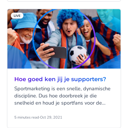
verschuiving.
LIVE
Hoe goed ken jij je supporters?
Sportmarketing is een snelle, dynamische
discipline. Dus hoe doorbreek je die
snelheid en houd je sportfans voor de
lange termijn betrokken? Het antwoord op
deze vraag is essentieel voor effectieve
5 minutes read
·
Oct 29, 2021
communicatie, maar voor sportmarketeers