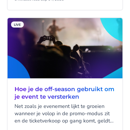
belast. In dit veranderende landschap zijn
AI-agents er niet om mensen te
vervangen, maar om hen te versterken –
LIVE
door structuur, snelheid en duidelijkheid te
bieden waar dat het hardst nodig is.
Hoe je de off-season gebruikt om
je event te versterken
Net zoals je evenement lijkt te groeien
wanneer je volop in de promo-modus zit
en de ticketverkoop op gang komt, geldt
het tegenovergestelde wanneer er niets te