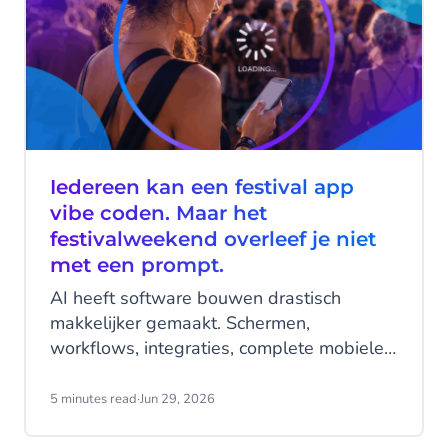
Iedereen kan een festival app
vibe coden. Maar het
festivalweekend overleef je niet
met een prompt.
AI heeft software bouwen drastisch
makkelijker gemaakt. Schermen,
workflows, integraties, complete mobiele
applicaties - gegenereerd in een middag,
met een handvol prompts.
5 minutes read
·
Jun 29, 2026