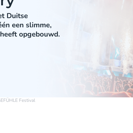
ry
t Duitse
 één een slimme,
 heeft opgebouwd.
FÜHLE Festival