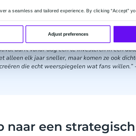
er a seamless and tailored experience. By clicking “Accept” yo
Adjust preferences
al durft vanaf dag één te investeren in een da
et alleen elk jaar sneller, maar komen ze ook dich
 creëren die echt weerspiegelen wat fans willen.”
 naar een strategisch