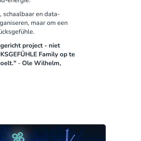
od-energie.
n, schaalbaar en data-
rganiseren, maar om een
ücksgefühle.
ericht project - niet
ÜCKSGEFÜHLE Family op te
oelt."
-
Ole Wilhelm,