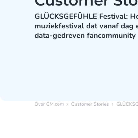
Customer Sto
GLÜCKSGEFÜHLE Festival: He
muziekfestival dat vanaf dag
data-gedreven fancommunity
Over CM.com
Customer Stories
GLÜCKSGE