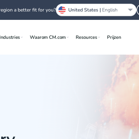
region a better fit for you?
United States |
English
Industries
Waarom CM.com
Resources
Prijzen