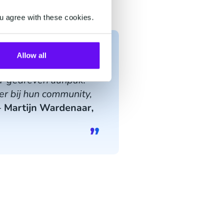
u agree with these cookies.
Allow all
ta-gedreven aanpak.
ter bij hun community,
-
Martijn Wardenaar,