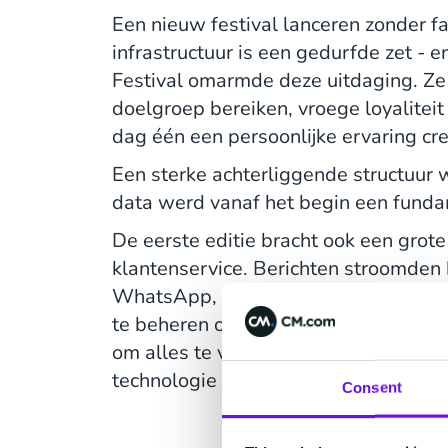
Een nieuw festival lanceren zonder f
infrastructuur is een gedurfde zet
Festival omarmde deze uitdaging. Ze
doelgroep bereiken, vroege loyalite
dag één een persoonlijke ervaring cr
Een sterke achterliggende structuur 
data werd vanaf het begin een fund
De eerste editie bracht ook een grote 
klantenservice. Berichten stroomden 
WhatsApp, Facebook en e-mail, zond
te beheren of op te schalen. Het tea
om alles te verenigen en stabiliteit, 
technologie te bieden.
Consent