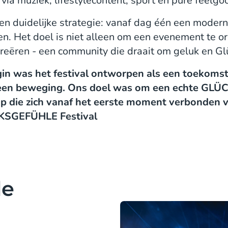
via muziek, lifestylecontent, sport en pure feelgo
een duidelijke strategie: vanaf dag één een moder
n. Het doel is niet alleen om een evenement te o
reëren - een community die draait om geluk en Gl
gin was het festival ontworpen als een toekomstg
ar een beweging. Ons doel was om een echte GL
 die zich vanaf het eerste moment verbonden v
CKSGEFÜHLE Festival
de