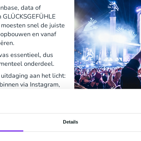
anbase, data of
 - en GLÜCKSGEFÜHLE
 moesten snel de juiste
it opbouwen en vanaf
eëren.
was essentieel, dus
amenteel onderdeel.
uitdaging aan het licht:
binnen via Instagram,
er een systeem om dit
m had een partner nodig
duidelijkheid en slimme
Details