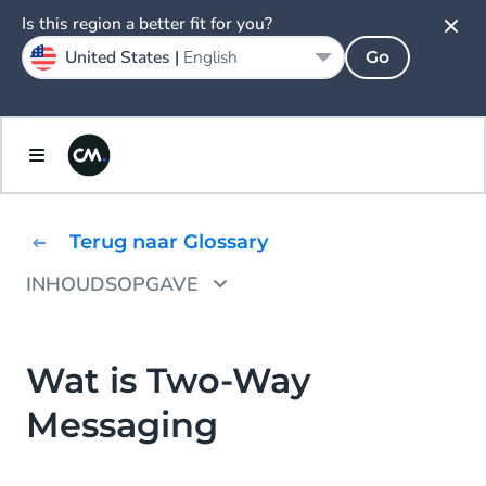
Is this region a better fit for you?
United States |
English
Go
Terug naar Glossary
INHOUDSOPGAVE
Two-Way SMS combineert inkomende en
uitgaande SMS-berichten
Wat is Two-Way
Hoe werkt Two-Way SMS?
Messaging
SMS short codes