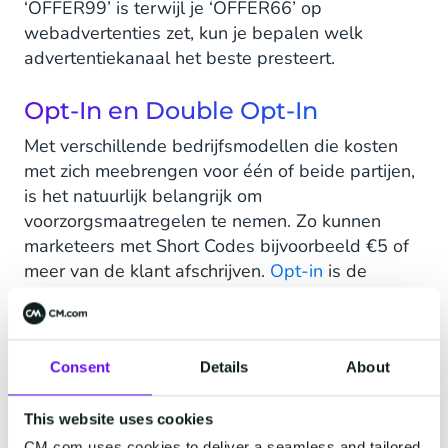
‘OFFER99’ is terwijl je ‘OFFER66’ op
webadvertenties zet, kun je bepalen welk
advertentiekanaal het beste presteert.
Opt-In en Double Opt-In
Met verschillende bedrijfsmodellen die kosten
met zich meebrengen voor één of beide partijen,
is het natuurlijk belangrijk om
voorzorgsmaatregelen te nemen. Zo kunnen
marketeers met Short Codes bijvoorbeeld €5 of
meer van de klant afschrijven.
Opt-in
is de
methode om te bevestigen dat een klant je
uitgaande SMS-berichten graag ontvangt, vaak
door ‘JA’ of ‘SUB’ te versturen naar een Short
Consent
Details
About
Code.
Alle SMS providers gebruiken tegenwoordig
This website uses cookies
opt-in om te bevestigen dat een klant ook
CM.com uses cookies to deliver a seamless and tailored