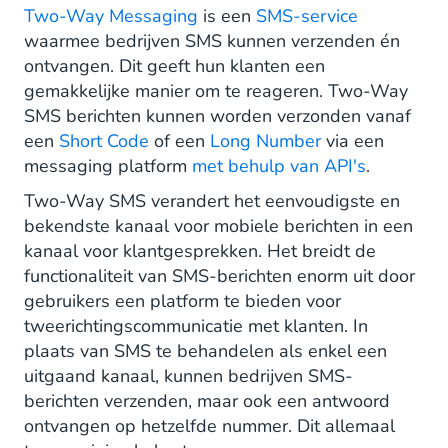
SMS Long Numbers
Two-Way Messaging
is een
SMS-service
waarmee bedrijven SMS kunnen verzenden én
SMS Keywords
ontvangen. Dit geeft hun klanten een
gemakkelijke manier om te reageren. Two-Way
Geautomatiseerde Acties
SMS berichten kunnen worden verzonden vanaf
Opt-In en Double Opt-In
een
Short Code
of een
Long Number
via een
messaging platform
met behulp van API's
.
Two-Way Messaging Use Cases
Two-Way SMS verandert het eenvoudigste en
bekendste kanaal voor mobiele berichten in een
Verzenden van Speciale Aanbiedingen en
Vouchers
kanaal voor klantgesprekken. Het breidt de
functionaliteit van SMS-berichten enorm uit door
Aanbiedingen targeten per business unit
gebruikers een platform te bieden voor
tweerichtingscommunicatie met klanten. In
A/B-testen
plaats van SMS te behandelen als enkel een
uitgaand kanaal, kunnen bedrijven SMS-
Verzamelen van tijdige klantenfeedback
berichten verzenden, maar ook een antwoord
ontvangen op hetzelfde nummer. Dit allemaal
Fondsenwerven voor goede doelen