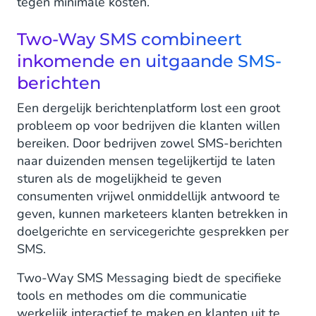
tegen minimale kosten.
Klantenservicetickets
Two-Way SMS combineert
Afspraken maken en bevestigen
inkomende en uitgaande SMS-
Hoe de klantbetrokkenheid verbeteren met
berichten
Two-Way SMS?
Een dergelijk berichtenplatform lost een groot
probleem op voor bedrijven die klanten willen
Waarom Two-Way Messaging gebruiken?
bereiken. Door bedrijven zowel SMS-berichten
Voordelen van Two-Way Messaging
naar duizenden mensen tegelijkertijd te laten
sturen als de mogelijkheid te geven
consumenten vrijwel onmiddellijk antwoord te
geven, kunnen marketeers klanten betrekken in
doelgerichte en servicegerichte gesprekken per
SMS.
Two-Way SMS Messaging biedt de specifieke
tools en methodes om die communicatie
werkelijk interactief te maken en klanten uit te