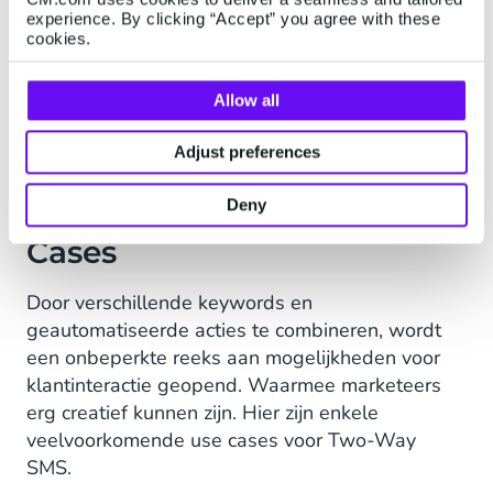
daadwerkelijk communicatie wil ontvangen;
veel
experience. By clicking “Accept” you agree with these
cookies.
landelijke voorschriften
vereisen wettelijk een
dubbele opt-in waarbij een specifiek antwoord
nodig is voordat ze aan de database worden
Allow all
toegevoegd.
Adjust preferences
Two-Way Messaging Use
Deny
Cases
Door verschillende keywords en
geautomatiseerde acties te combineren, wordt
een onbeperkte reeks aan mogelijkheden voor
klantinteractie geopend. Waarmee marketeers
erg creatief kunnen zijn. Hier zijn enkele
veelvoorkomende use cases voor Two-Way
SMS.