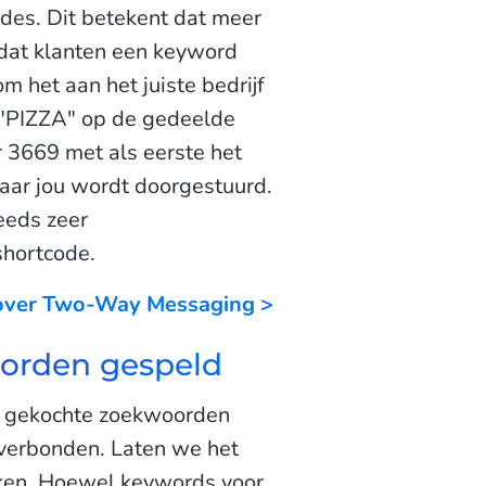
des. Dit betekent dat meer
 dat klanten een keyword
m het aan het juiste bedrijf
d "PIZZA" op de gedeelde
r 3669 met als eerste het
naar jou wordt doorgestuurd.
eeds zeer
shortcode.
over Two-Way Messaging >
worden gespeld
t gekochte zoekwoorden
n verbonden. Laten we het
jken. Hoewel keywords voor