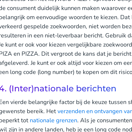
de consument duidelijk kunnen maken waarover e
belangrijk om eenvoudige woorden te kiezen. Dat
verkeerd gespelde zoekwoorden, niet worden bezo
resulteren in een niet-leverbaar bericht. Gebruik
Je kunt er ook voor kiezen vergelijkbare zoekwoord
PIZA en PIZZA. Dit vergroot de kans dat je berich
afgeleverd. Je kunt er ook altijd voor kiezen om e
een long code (long number) te kopen om dit risico
4. (Inter)nationale berichten
Een vierde belangrijke factor bij de keuze tussen s
gewenste bereik. Het
verzenden en ontvangen van
beperkt tot
nationale grenzen
. Als je consumenten
wil zijn in andere landen, heb je een long code nod