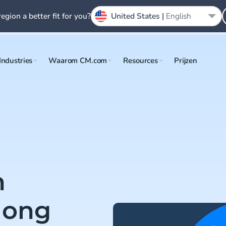
region a better fit for you?
United States |
English
Industries
Waarom CM.com
Resources
Prijzen
n
long