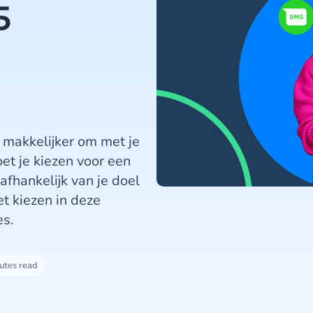
5
t makkelijker om met je
t je kiezen voor een
afhankelijk van je doel
t kiezen in deze
es.
utes read