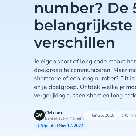
number? De 
belangrijkste
verschillen
Je eigen short of long code maakt he
doelgroep te communiceren. Maar moe
shortcode of een long number? Dit is 
en je doelgroep. Ontdek welke je moe
vergelijking tussen short en long cod
CM.com
Jan 26, 2018
5 min
Behind every moment
Updated Nov 12, 2024