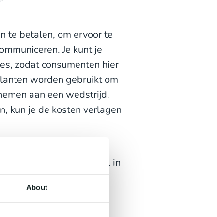
n te betalen, om ervoor te
ommuniceren. Je kunt je
es, zodat consumenten hier
 klanten worden gebruikt om
 nemen aan een wedstrijd.
en, kun je de kosten verlagen
mensen herkennen, kan de
ons bij het eerste verschil in
About
arheid