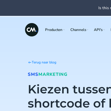
Is this 
Producten
Channels
API's
Terug naar blog
SMS
MARKETING
Kiezen tusse
shortcode of 