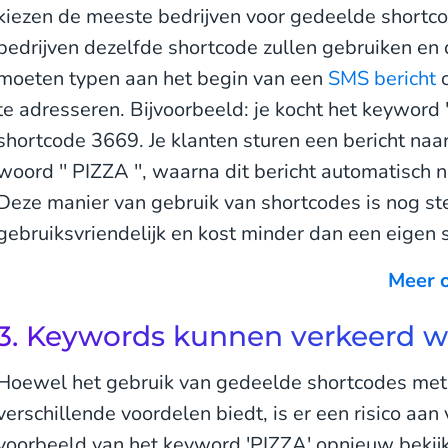
kiezen de meeste bedrijven voor gedeelde shortco
bedrijven dezelfde shortcode zullen gebruiken en
moeten typen aan het begin van een
SMS bericht
o
te adresseren. Bijvoorbeeld: je kocht het keywor
shortcode 3669. Je klanten sturen een bericht naa
woord '' PIZZA '', waarna dit bericht automatisch 
Deze manier van gebruik van shortcodes is nog st
gebruiksvriendelijk en kost minder dan een eigen 
Meer 
3. Keywords kunnen verkeerd 
Hoewel het gebruik van gedeelde shortcodes me
verschillende voordelen biedt, is er een risico aa
voorbeeld van het keyword 'PIZZA' opnieuw beki