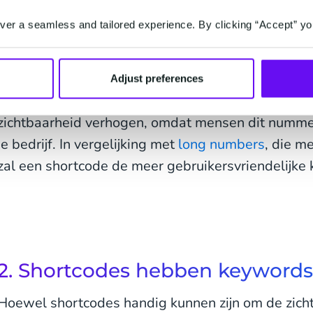
Shortcodes
kunnen bijdragen aan de zichtbaarheid 
er a seamless and tailored experience. By clicking “Accept” yo
nummer te kiezen dat op de een of andere manier ge
Kijk bijvoorbeeld naar de shortcodes zoals 5380 v
3333 voor radio 3FM. Zoals je je kunt voorstellen,
Adjust preferences
voor consumenten gemakkelijker om je nummer te 
zichtbaarheid verhogen, omdat mensen dit nummer
je bedrijf. In vergelijking met
long numbers
, die me
zal een shortcode de meer gebruikersvriendelijke k
2. Shortcodes hebben keywords
Hoewel shortcodes handig kunnen zijn om de zicht