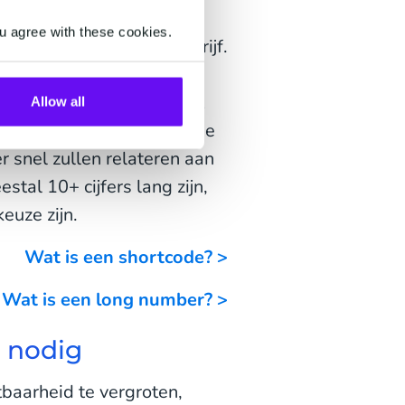
van je bedrijf door een
u agree with these cookies.
relateerd is aan je bedrijf.
oor radiostation 538 of
 maakt deze gelijkenis het
Allow all
onthouden. Ook zal het de
 snel zullen relateren aan
estal 10+ cijfers lang zijn,
euze zijn.
Wat is een shortcode? >
Wat is een long number? >
 nodig
baarheid te vergroten,