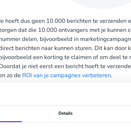
Je hoeft dus geen 10.000 berichten te verzenden e
zorgen dat die 10.000 ontvangers met je kunnen c
nummer delen, bijvoorbeeld in marketingcampagn
direct berichten naar kunnen sturen. Dit kan door
bijvoorbeeld een korting te claimen of om deel te
Doordat je niet eerst een bericht hoeft te verzend
en zo de
ROI van je campagnes verbeteren
.
Vooral wanneer een nummer wordt gebruikt dat 
zichtbaarheid van je bedrijf verbeteren. Dit brengt 
het voordeel van de shortcode.
Details
1. Shortcodes vergroten zichtba