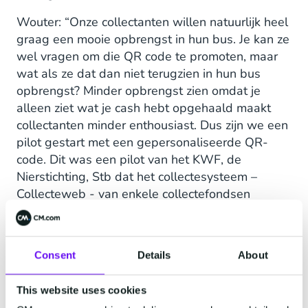
Wouter: “Onze collectanten willen natuurlijk heel
graag een mooie opbrengst in hun bus. Je kan ze
wel vragen om die QR code te promoten, maar
wat als ze dat dan niet terugzien in hun bus
opbrengst? Minder opbrengst zien omdat je
alleen ziet wat je cash hebt opgehaald maakt
collectanten minder enthousiast. Dus zijn we een
pilot gestart met een gepersonaliseerde QR-
code. Dit was een pilot van het KWF, de
Nierstichting, Stb dat het collectesysteem –
Collecteweb - van enkele collectefondsen
beheert, en CM.com.”
Mara: “KWF heeft maximaal ingezet op het
informeren van vrijwilligers over het gebruik van
Consent
Details
About
de persoonlijke QR. Op 191 locaties in
Nederland is gecollecteerd met de persoonlijke
This website uses cookies