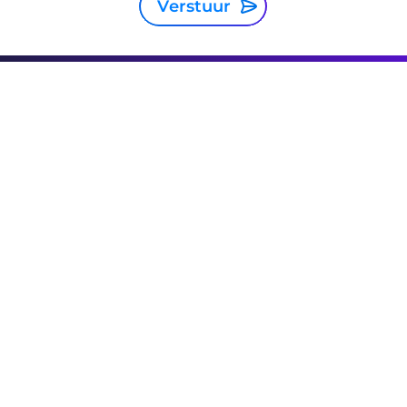
Verstuur
Netherlands
Privacy Statement
Algemene voorwaarden
Cookie Policy
Sitemap
Investor Relations