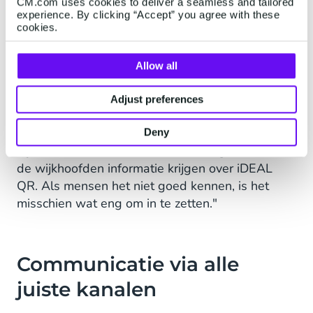
QR-sticker. Lokaal konden coördinatoren zien
CM.com uses cookies to deliver a seamless and tailored
experience. By clicking “Accept” you agree with these
hoeveel geld er was opgehaald, dat werkte
cookies.
super motiverend”.
De Nierstichting koos voor persoonlijke QR codes
Allow all
voor alle collectanten. Wouter: “Communicatie is
cruciaal in dit verhaal. Er zijn 60.000 collectanten
Adjust preferences
door het land, dus die kunnen we niet allemaal
trainen. Maar je kan er wel voor zorgen dat ze
Deny
bijvoorbeeld via het collectantenmagazine en via
de wijkhoofden informatie krijgen over iDEAL
QR. Als mensen het niet goed kennen, is het
misschien wat eng om in te zetten."
Communicatie via alle
juiste kanalen