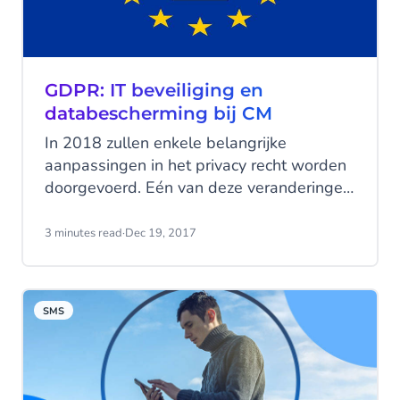
GDPR: IT beveiliging en
databescherming bij CM
In 2018 zullen enkele belangrijke
aanpassingen in het privacy recht worden
doorgevoerd. Eén van deze veranderingen
is de General Data Protection Regulation
(GDPR), oftewel de Algemene
3 minutes read
·
Dec 19, 2017
Verordening Gegevensbescherming, die
op 25 mei 2018 in werking treedt. Wat
doet CM om compliant te zijn met deze
SMS
regelgeving?