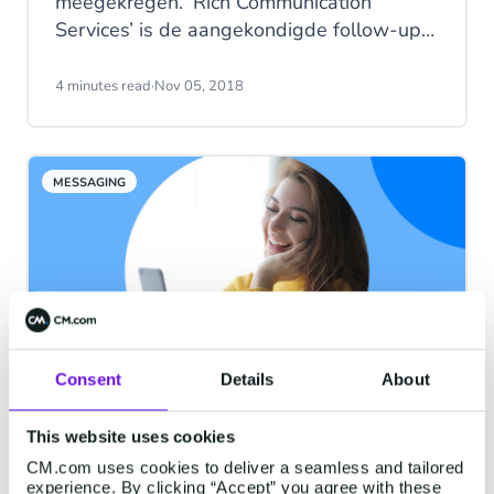
meegekregen. ‘Rich Communication
Services’ is de aangekondigde follow-up
van SMS en stelt bedrijven in staat om
rijke gesprekken met hun klanten aan te
4 minutes read
·
Nov 05, 2018
gaan, zonder afhankelijk te zijn van
messaging-applicaties van derden, zoals
WhatsApp. Ondanks dat RCS momenteel
MESSAGING
over de hele wereld wordt ingezet, zijn er
nog steeds een aantal mysteries rondom
dit kanaal. Laten we de 5 grootste mythes
eens bekijken.
Consent
Details
About
Het einde van SMS? Raad nog
This website uses cookies
eens!
CM.com uses cookies to deliver a seamless and tailored
experience. By clicking “Accept” you agree with these
SMS kennen we natuurlijk allemaal. We