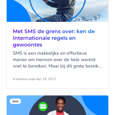
Met SMS de grens over: ken de
internationale regels en
gewoontes
SMS is een makkelijke en effectieve
manier om mensen over de hele wereld
snel te bereiken. Maar bij dit grote bereik
horen ook grote verschillen in nationale
gebruiken en regels. Maar gelukkig heeft
4 minutes read
·
Apr 19, 2017
CM.com wereldwijd internationale
kantoren met collega’s die je alles kunnen
vertellen over wat je wel en niet moet
SMS
doen als je consumenten in hun land wil
bereiken. Lees hieronder hun tips en