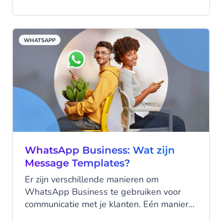
aangaan met je bedrijf. Wanneer je
klanten contact met je opnemen of je
antwoorden geven, wordt er een
WHATSAPP
Customer Care Window geopend. Dit
Customer Care Window biedt je meer
mogelijkheden om te profiteren van de
WhatsApp Business oplossing.
WhatsApp Business: Wat zijn
Message Templates?
Er zijn verschillende manieren om
WhatsApp Business te gebruiken voor
communicatie met je klanten. Eén manier
is via het Customer Care Window, waarbij