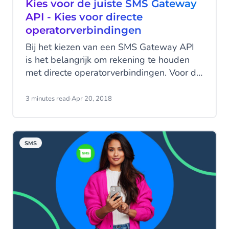
Kies voor de juiste SMS Gateway
API - Kies voor directe
operatorverbindingen
Bij het kiezen van een SMS Gateway API
is het belangrijk om rekening te houden
met directe operatorverbindingen. Voor de
hoogste bezorgsnelheid en -ratio zijn
directe verbindingen met de operators van
3 minutes read
·
Apr 20, 2018
je klanten van cruciaal belang.
SMS