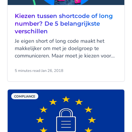
Kiezen tussen shortcode of long
number? De 5 belangrijkste
verschillen
Je eigen short of long code maakt het
makkelijker om met je doelgroep te
communiceren. Maar moet je kiezen voor
een shortcode of een long number? Dit is
afhankelijk van je doel en je doelgroep.
5 minutes read
·
Jan 26, 2018
Ontdek welke je moet kiezen in deze
vergelijking tussen short en long codes.
COMPLIANCE