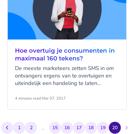
adviezen.
Hoe overtuig je consumenten in
maximaal 160 tekens?
De meeste marketeers zetten SMS in om
ontvangers ergens van te overtuigen en
uiteindelijk een handeling te laten
verrichten. Bijvoorbeeld een nieuwe
wasmachine kopen, aanmelden voor een
4 minutes read
·
Mar 07, 2017
evenement of geld doneren aan een goed
doel. Maar hoe schrijf je een overtuigende
tekst die aanzet tot actie als je beperkt
...
bent tot 160 tekens?
1
2
15
16
17
18
19
20