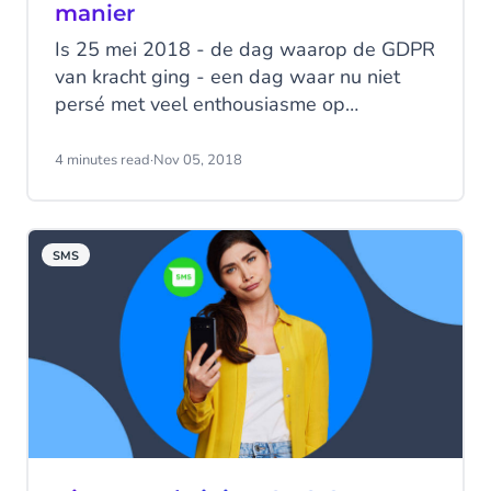
manier
Is 25 mei 2018 - de dag waarop de GDPR
van kracht ging - een dag waar nu niet
persé met veel enthousiasme op
terugkijkt? Veel bedrijven denken nog
altijd dat het lastig is om GDPR compliant
4 minutes read
·
Nov 05, 2018
marketingberichten te versturen. Niet
nodig. Met behulp van deze praktische
gids zul je zien dat het eigenlijk vrij
SMS
eenvoudig is om GDPR compliant te zijn.