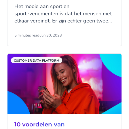
Het mooie aan sport en
sportevenementen is dat het mensen met
elkaar verbindt. Er zijn echter geen twee
sportfans hetzelfde. Het is dan ook een
uitdaging voor organisatoren van
5 minutes read
·
Jun 30, 2023
sportevenementen om alle fans écht aan
te spreken.
CUSTOMER DATA PLATFORM
10 voordelen van