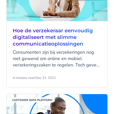
Hoe de verzekeraar eenvoudig
digitaliseert met slimme
communicatieoplossingen
Consumenten zijn bij verzekeringen nog
niet gewend om online en mobiel
verzekeringszaken te regelen. Toch geven
ze er de voorkeur aan. Dat betekent dat
verzekeraars overal en altijd bereikbaar
4 minutes read
·
Dec 31, 2021
moeten zijn, maar daar nog onvoldoende
op inspelen. Uit onderzoek van KPMG
onder 70 bestuurders van internationale
CUSTOMER DATA PLATFORM
verzekeraars blijkt dat ze dit maar al te
goed weten. Ze verwachten zelfs een