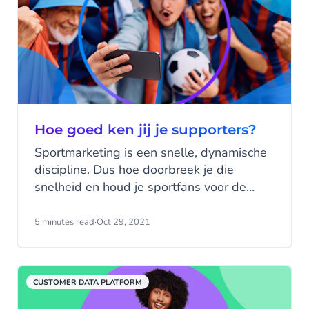
getest met een monitoringstool, in de
vorm van een slimme chatbot.
Hoe goed ken jij je supporters?
Sportmarketing is een snelle, dynamische
discipline. Dus hoe doorbreek je die
snelheid en houd je sportfans voor de
lange termijn betrokken? Het antwoord op
deze vraag is essentieel voor effectieve
5 minutes read
·
Oct 29, 2021
communicatie, maar voor sportmarketeers
is dit een hele uitdaging. Supporters zijn
namelijk een bijzonder lastige doelgroep
CUSTOMER DATA PLATFORM
om te bereiken, omdat het een bont
gezelschap aan mensen is met