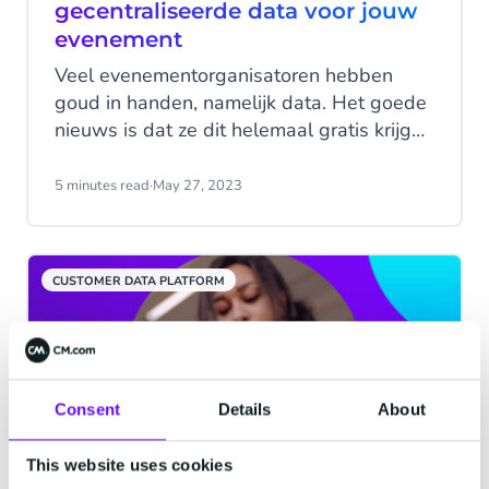
gecentraliseerde data voor jouw
evenement
Veel evenementorganisatoren hebben
goud in handen, namelijk data. Het goede
nieuws is dat ze dit helemaal gratis krijgen
vanuit hun ticketverkoop en andere
interacties met hun bezoekers. Het enige
5 minutes read
·
May 27, 2023
probleem met data is dat veel
organisatoren geen idee hebben wat ze
ermee moeten doen, en dus niet in staat
CUSTOMER DATA PLATFORM
zijn om te profiteren van de inzichten dat
het biedt. De eerste stap is om de
voordelen ervan in te zien - lees dus
verder en ontdek hoe data jouw
evenement kan helpen.
Consent
Details
About
This website uses cookies