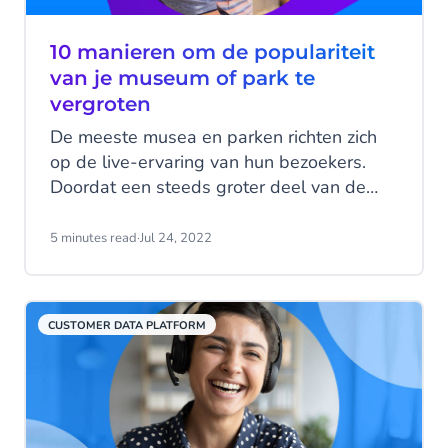
10 manieren om de populariteit
van je museum of park te
vergroten
De meeste musea en parken richten zich
op de live-ervaring van hun bezoekers.
Doordat een steeds groter deel van de
bezoekers bestaat uit jonge generaties
(Millennials en Gen Z) wordt de mobiele
5 minutes read
·
Jul 24, 2022
ervaring echter ook belangrijker. Zeker nu
de bezoekersaantallen teruglopen, is dit
het moment om mogelijkheden te
CUSTOMER DATA PLATFORM
onderzoeken om nieuwe
bezoekersstromen aan te trekken. Het
omarmen van technologie is de sleutel
hiervoor. Ontdek hier 10 manieren om dat
te doen.