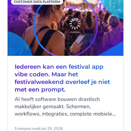
CUSTOMER DATA PLATFORM
Iedereen kan een festival app
vibe coden. Maar het
festivalweekend overleef je niet
met een prompt.
AI heeft software bouwen drastisch
makkelijker gemaakt. Schermen,
workflows, integraties, complete mobiele
applicaties - gegenereerd in een middag,
met een handvol prompts.
5 minutes read
·
Jun 29, 2026