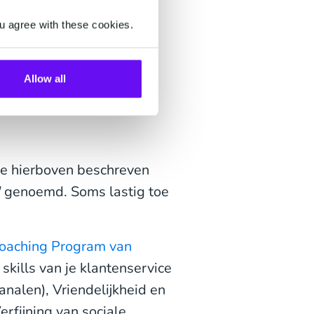
u agree with these cookies.
Allow all
ilijk
de hierboven beschreven
'
genoemd. Soms lastig toe
oaching Program van
kills van je klantenservice
analen), Vriendelijkheid en
rfijning van sociale