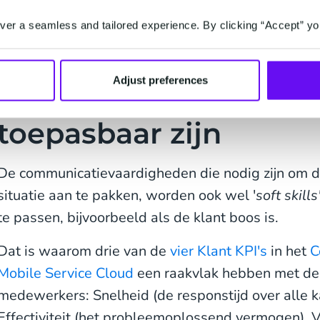
er a seamless and tailored experience. By clicking “Accept” yo
Adjust preferences
Soft skills kunnen moe
toepasbaar zijn
De communicatievaardigheden die nodig zijn om 
situatie aan te pakken, worden ook wel '
soft skills
te passen, bijvoorbeeld als de klant boos is.
Dat is waarom drie van de
vier Klant KPI's
in het
C
Mobile Service Cloud
een raakvlak hebben met de s
medewerkers: Snelheid (de responstijd over alle k
Effectiviteit (het probleemoplossend vermogen). Ve