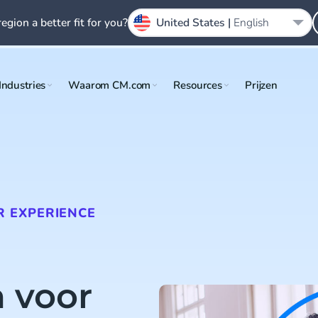
region a better fit for you?
United States |
English
Industries
Waarom CM.com
Resources
Prijzen
 EXPERIENCE
 voor