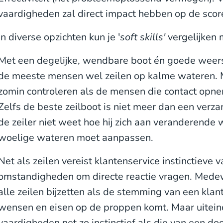
vaardigheden zal direct impact hebben op de score
In diverse opzichten kun je '
soft skills'
vergelijken m
Met een degelijke, wendbare boot én goede wee
de meeste mensen wel zeilen op kalme wateren. M
zomin controleren als de mensen die contact opn
Zelfs de beste zeilboot is niet meer dan een verza
de zeiler niet weet hoe hij zich aan veranderend
woelige wateren moet aanpassen.
Net als zeilen vereist klantenservice instinctieve 
omstandigheden om directe reactie vragen. Med
alle zeilen bijzetten als de stemming van een kla
wensen en eisen op de proppen komt. Maar uitein
vaardigheden net zo instinctief als die van een do