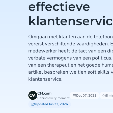
effectieve
klantenservi
Omgaan met klanten aan de telefoon, v
vereist verschillende vaardigheden. 
medewerker heeft de tact van een di
verbale vermogens van een politicus
van een therapeut en het goede humeu
artikel bespreken we tien soft skills 
klantenservice.
CM.com
Dec 07, 2021
8 mi
Behind every moment
Updated Jun 23, 2026