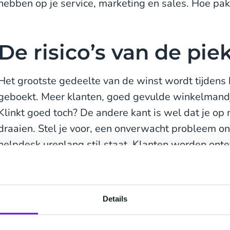
hebben op je service, marketing en sales. Hoe pak
De risico’s van de p
Het grootste gedeelte van de winst wordt tijdens
geboekt. Meer klanten, goed gevulde winkelmand
Klinkt goed toch? De andere kant is wel dat je op
draaien. Stel je voor, een onverwacht probleem on
helpdesk urenlang stil staat. Klanten worden ont
Communicatie is key en kan problemen oplossen, 
SMS berichten, chatbots en klantenservice softwar
drukke tijden het hoofd boven water te houden.
Details
Maar, proactief reageren is nog niet alles. Wil je 