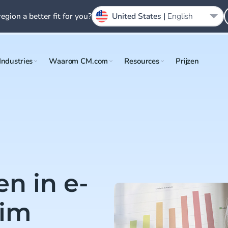
region a better fit for you?
United States |
English
Industries
Waarom CM.com
Resources
Prijzen
n in e-
lim