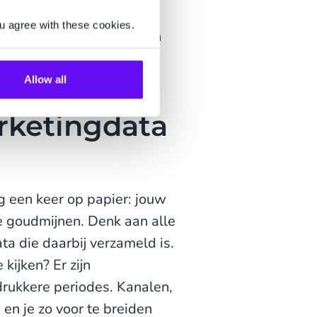
en anticiperen op de
u agree with these cookies.
voor kun je gebruik maken
Allow all
rketingdata
og een keer op papier: jouw
te goudmijnen. Denk aan alle
ta die daarbij verzameld is.
kijken? Er zijn
drukkere periodes. Kanalen,
en je zo voor te breiden