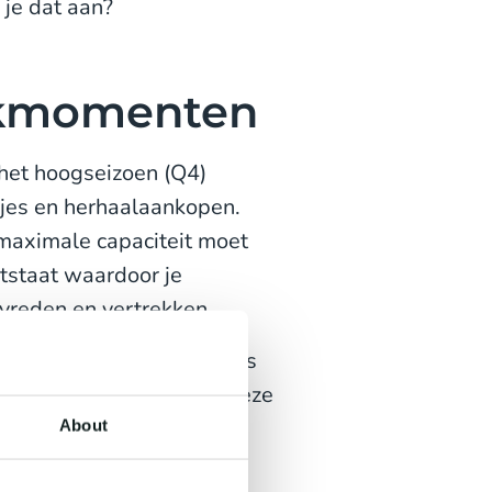
 je dat aan?
iekmomenten
 het hoogseizoen (Q4)
jes en herhaalaankopen.
 maximale capaciteit moet
tstaat waardoor je
evreden en vertrekken.
de tools van CM.com zoals
e helpen je om tijdens deze
About
het meeste halen uit de