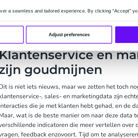
piekmomenten, dan moet je voorspellingen maken 
er a seamless and tailored experience. By clicking “Accept” yo
pijnpunten. Maar, welke uitdagingen zijn er? Daar
van je verzamelde data.
Adjust preferences
Klantenservice en ma
zijn goudmijnen
Dit is niet iets nieuws, maar we zetten het toch n
klantenservice-, sales- en marketingdata zijn ech
interacties die je met klanten hebt gehad, en de da
Maar, wat is de beste manier om naar deze data te 
verschillende indicatoren die meer vertellen over 
vragen, feedback enzovoort. Tijd om te analyseren 